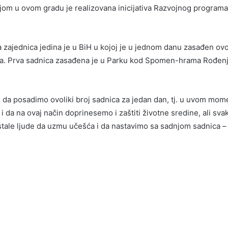
m u ovom gradu je realizovana inicijativa Razvojnog programa U
zajednica jedina je u BiH u kojoj je u jednom danu zasađen ovoli
eza. Prva sadnica zasađena je u Parku kod Spomen-hrama Rođen
 da posadimo ovoliki broj sadnica za jedan dan, tj. u uvom mome
i i da na ovaj način doprinesemo i zaštiti životne sredine, ali s
tale ljude da uzmu učešća i da nastavimo sa sadnjom sadnica – i