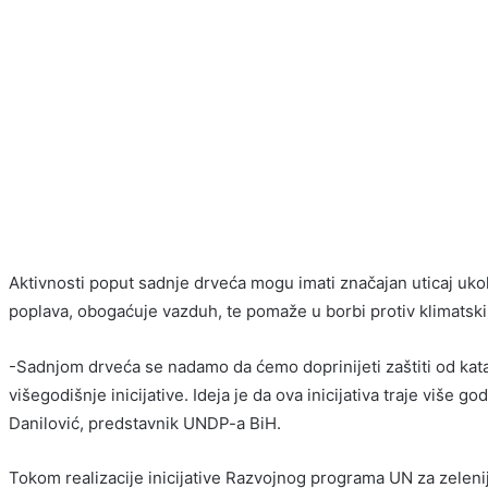
Aktivnosti poput sadnje drveća mogu imati značajan uticaj ukol
poplava, obogaćuje vazduh, te pomaže u borbi protiv klimatsk
-Sadnjom drveća se nadamo da ćemo doprinijeti zaštiti od kata
višegodišnje inicijative. Ideja je da ova inicijativa traje više
Danilović, predstavnik UNDP-a BiH.
Tokom realizacije inicijative Razvojnog programa UN za zelen