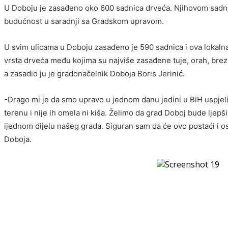
U Doboju je zasađeno oko 600 sadnica drveća. Njihovom sadnjo
budućnost u saradnji sa Gradskom upravom.
U svim ulicama u Doboju zasađeno je 590 sadnica i ova lokalna 
vrsta drveća među kojima su najviše zasađene tuje, orah, br
a zasadio ju je gradonačelnik Doboja Boris Jerinić.
-Drago mi je da smo upravo u jednom danu jedini u BiH uspjeli
terenu i nije ih omela ni kiša. Želimo da grad Doboj bude ljepš
ijednom dijelu našeg grada. Siguran sam da će ovo postaći i os
Doboja.