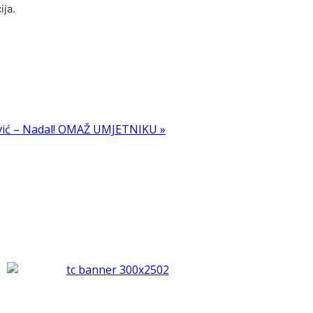
ja.
ić – Nadal!
OMAŽ UMJETNIKU »