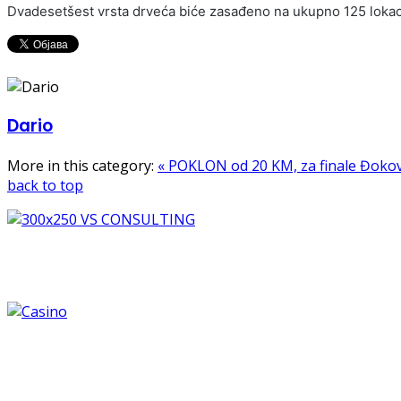
Dvadesetšest vrsta drveća biće zasađeno na ukupno 125 lokaci
Dario
More in this category:
« POKLON od 20 KM, za finale Đokov
back to top