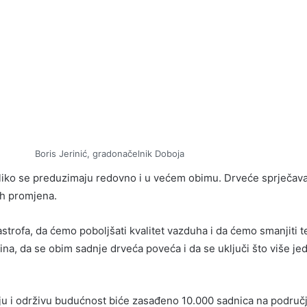
Boris Jerinić, gradonačelnik Doboja
iko se preduzimaju redovno i u većem obimu. Drveće sprječava kli
ih promjena.
strofa, da ćemo poboljšati kvalitet vazduha i da ćemo smanjiti 
 godina, da se obim sadnje drveća poveća i da se uključi što više 
iju i održivu budućnost biće zasađeno 10.000 sadnica na područ