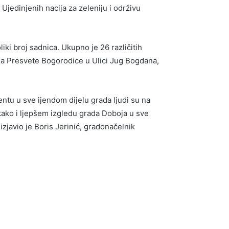
jedinjenih nacija za zeleniju i održivu
ki broj sadnica. Ukupno je 26 različitih
ja Presvete Bogorodice u Ulici Jug Bogdana,
ntu u sve ijendom dijelu grada ljudi su na
vakako i ljepšem izgledu grada Doboja u sve
zjavio je Boris Jerinić, gradonačelnik