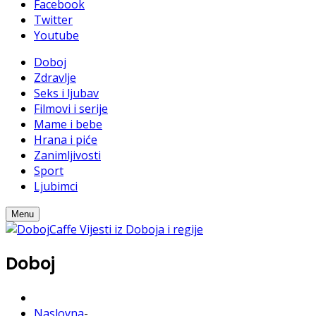
Facebook
Twitter
Youtube
Doboj
Zdravlje
Seks i ljubav
Filmovi i serije
Mame i bebe
Hrana i piće
Zanimljivosti
Sport
Ljubimci
Menu
Doboj
Naslovna
-