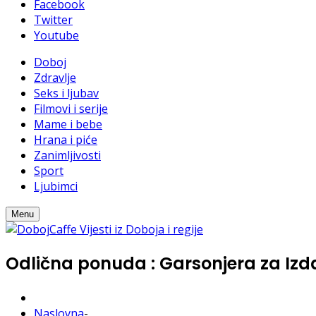
Facebook
Twitter
Youtube
Doboj
Zdravlje
Seks i ljubav
Filmovi i serije
Mame i bebe
Hrana i piće
Zanimljivosti
Sport
Ljubimci
Menu
Odlična ponuda : Garsonjera za Izd
Naslovna
-