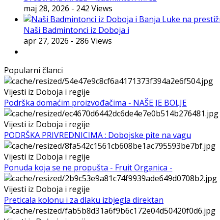
maj 28, 2026
- 242 Views
Naši Badmintonci iz Doboja i
apr 27, 2026
- 286 Views
Popularni članci
Vijesti iz Doboja i regije
Podrška domaćim proizvođačima - NAŠE JE BOLJE
Vijesti iz Doboja i regije
PODRŠKA PRIVREDNICIMA : Dobojske pite na vagu
Vijesti iz Doboja i regije
Ponuda koja se ne propušta - Fruit Organica -
Vijesti iz Doboja i regije
Preticala kolonu i za dlaku izbjegla direktan