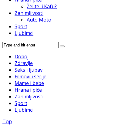
Želite li Kafu?
Zanimljivosti
Auto Moto
Sport
Ljubimci
Doboj
Zdravlje
Seks i ljubav
Filmovi i serije
Mame i bebe
Hrana i piće
Zanimljivosti
Sport
Ljubimci
Top