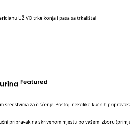
dianu UŽIVO trke konja i pasa sa trkališta!
Featured
 urina
sivnim sredstvima za čišćenje. Postoji nekoliko kućnih priprava
ućni pripravak na skrivenom mjestu po vašem izboru (primjer