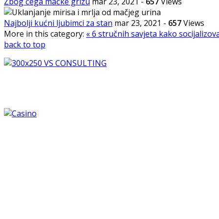
Zbog čega mačke grizu
mar 23, 2021
-
657
Views
Najbolji kućni ljubimci za stan
mar 23, 2021
-
657
Views
More in this category:
« 6 stručnih savjeta kako socijalizovat
back to top