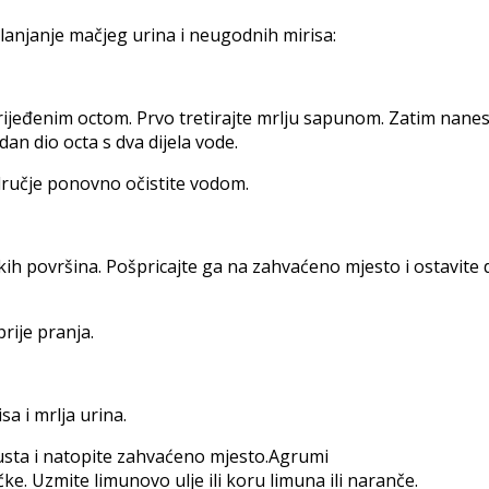
klanjanje mačjeg urina i neugodnih mirisa:
zrijeđenim octom. Prvo tretirajte mrlju sapunom. Zatim nane
dan dio octa s dva dijela vode.
dručje ponovno očistite vodom.
tkih površina. Pošpricajte ga na zahvaćeno mjesto i ostavite 
rije pranja.
sa i mrlja urina.
 usta i natopite zahvaćeno mjesto.Agrumi
e. Uzmite limunovo ulje ili koru limuna ili naranče.