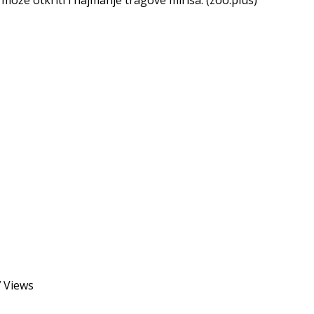
7
Views