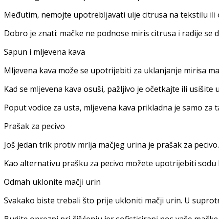
Međutim, nemojte upotrebljavati ulje citrusa na tekstilu ili
Dobro je znati: mačke ne podnose miris citrusa i radije se d
Sapun i mljevena kava
Mljevena kava može se upotrijebiti za uklanjanje mirisa m
Kad se mljevena kava osuši, pažljivo je očetkajte ili usišite
Poput vodice za usta, mljevena kava prikladna je samo za t
Prašak za pecivo
Još jedan trik protiv mrlja mačjeg urina je prašak za pecivo.
Kao alternativu prašku za pecivo možete upotrijebiti sodu
Odmah uklonite mačji urin
Svakako biste trebali što prije ukloniti mačji urin. U supro
Budite oprezni pri čišćenju jer sofisticirani nos vaše mačke