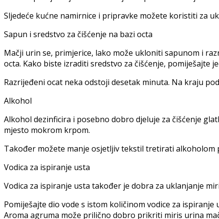
Sljedeće kućne namirnice i pripravke možete koristiti za u
Sapun i sredstvo za čišćenje na bazi octa
Mačji urin se, primjerice, lako može ukloniti sapunom i ra
octa. Kako biste izraditi sredstvo za čišćenje, pomiješajte je
Razrijeđeni ocat neka odstoji desetak minuta. Na kraju po
Alkohol
Alkohol dezinficira i posebno dobro djeluje za čišćenje gla
mjesto mokrom krpom.
Također možete manje osjetljiv tekstil tretirati alkoholom p
Vodica za ispiranje usta
Vodica za ispiranje usta također je dobra za uklanjanje miri
Pomiješajte dio vode s istom količinom vodice za ispiranje
Aroma agruma može prilično dobro prikriti miris urina mačk