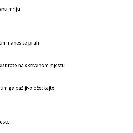
snu mrlju.
tim nanesite prah.
testirate na skrivenom mjestu.
tim ga pažljivo očetkajte.
esto.