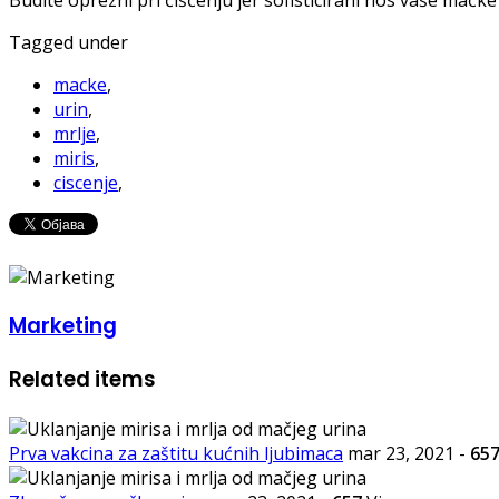
Tagged under
macke
,
urin
,
mrlje
,
miris
,
ciscenje
,
Marketing
Related items
Prva vakcina za zaštitu kućnih ljubimaca
mar 23, 2021
-
65