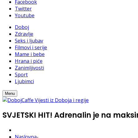
Facebook
Twitter
Youtube
Doboj
Zdravlje
Seks i ljubav
Filmovi i serije
Mame i bebe
Hrana i piće
Zanimljivosti
Sport
Ljubimci
Menu
SVJETSKI HIT! Adrenalin je na maks
Naslovna
-