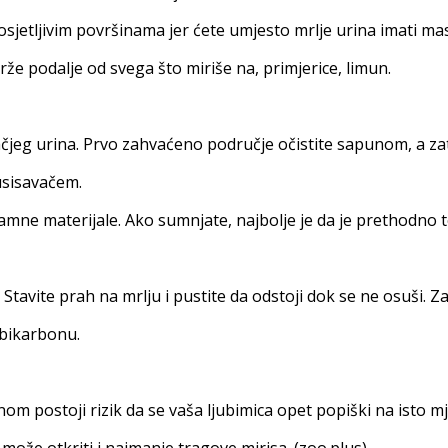
 osjetljivim površinama jer ćete umjesto mrlje urina imati ma
rže podalje od svega što miriše na, primjerice, limun.
ačjeg urina. Prvo zahvaćeno područje očistite sapunom, a za
 usisavačem.
amne materijale. Ako sumnjate, najbolje je da je prethodno 
 Stavite prah na mrlju i pustite da odstoji dok se ne osuši. Za
 bikarbonu.
tnom postoji rizik da se vaša ljubimica opet popiški na isto mj
 može otkriti i najmanje tragove mirisa. (zoo.plus)