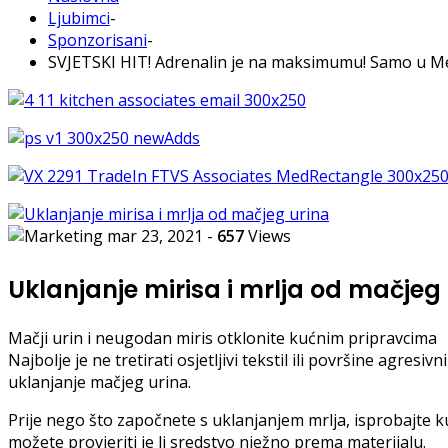
Ljubimci
-
Sponzorisani
-
SVJETSKI HIT! Adrenalin je na maksimumu! Samo u Meri
mar 23, 2021
-
657
Views
Uklanjanje mirisa i mrlja od mačjeg
Mačji urin i neugodan miris otklonite kućnim pripravcima
Najbolje je ne tretirati osjetljivi tekstil ili površine agre
uklanjanje mačjeg urina.
Prije nego što započnete s uklanjanjem mrlja, isprobajte k
možete provjeriti je li sredstvo nježno prema materijalu.