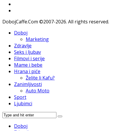
DobojCaffe.Com ©2007-2026. All rights reserved.
Doboj
Marketing
Zdravlje
Seks i ljubav
Filmovi i serije
Mame i bebe
Hrana i piće
Želite li Kafu?
Zanimljivosti
Auto Moto
Sport
Ljubimci
Doboj