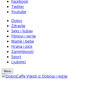
Facebook
Twitter
Youtube
Doboj
Zdravlje
Seks i ljubav
Filmovi i serije
Mame i bebe
Hrana i piće
Zanimljivosti
Sport
Ljubimci
Menu