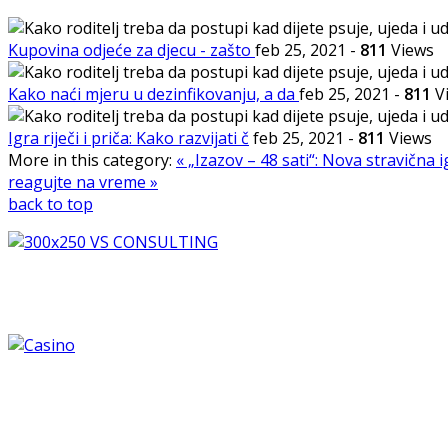
Kupovina odjeće za djecu - zašto
feb 25, 2021
-
811
Views
Kako naći mjeru u dezinfikovanju, a da
feb 25, 2021
-
811
V
Igra riječi i priča: Kako razvijati č
feb 25, 2021
-
811
Views
More in this category:
« „Izazov – 48 sati“: Nova stravična 
reagujte na vreme »
back to top