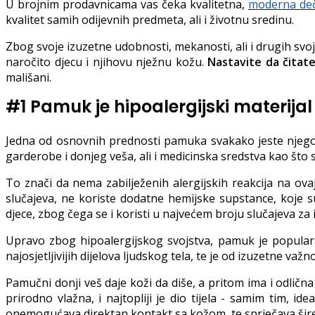
U brojnim prodavnicama vas čeka kvalitetna,
moderna deč
kvalitet samih odijevnih predmeta, ali i životnu sredinu.
Zbog svoje izuzetne udobnosti, mekanosti, ali i drugih sv
naročito djecu i njihovu nježnu kožu.
Nastavite da čitat
mališani.
#1 Pamuk je hipoalergijski materijal
Jedna od osnovnih prednosti pamuka svakako jeste njegovo
garderobe i donjeg veša, ali i medicinska sredstva kao što 
To znači da nema zabilježenih alergijskih reakcija na ova
slučajeva, ne koriste dodatne hemijske supstance, koje su
djece, zbog čega se i koristi u najvećem broju slučajeva za
Upravo zbog hipoalergijskog svojstva, pamuk je popularan
najosjetljivijih dijelova ljudskog tela, te je od izuzetne važn
Pamučni donji veš daje koži da diše, a pritom ima i odličn
prirodno vlažna, i najtopliji je dio tijela - samim tim, i
onemogućava direktan kontakt sa kožom, te sprječava šire