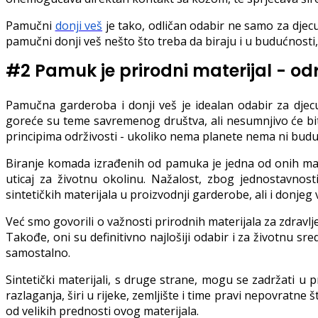
Pamučni
donji veš
je tako, odličan odabir ne samo za djecu
pamučni donji veš nešto što treba da biraju i u budućnosti,
#2 Pamuk je prirodni materijal - odr
Pamučna garderoba i donji veš je idealan odabir za djec
goreće su teme savremenog društva, ali nesumnjivo će bit
principima održivosti - ukoliko nema planete nema ni budu
Biranje komada izrađenih od pamuka je jedna od onih ma
uticaj za životnu okolinu. Nažalost, zbog jednostavnosti
sintetičkih materijala u proizvodnji garderobe, ali i donjeg 
Već smo govorili o važnosti prirodnih materijala za zdravl
Takođe, oni su definitivno najlošiji odabir i za životnu sr
samostalno.
Sintetički materijali, s druge strane, mogu se zadržati u 
razlaganja, širi u rijeke, zemljište i time pravi nepovratne 
od velikih prednosti ovog materijala.