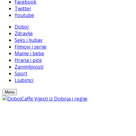
Facebook
Twitter
Youtube
Doboj
Zdravlje
Seks i ljubav
Filmovi i serije
Mame i bebe
Hrana i piće
Zanimljivosti
Sport
Ljubimci
Menu