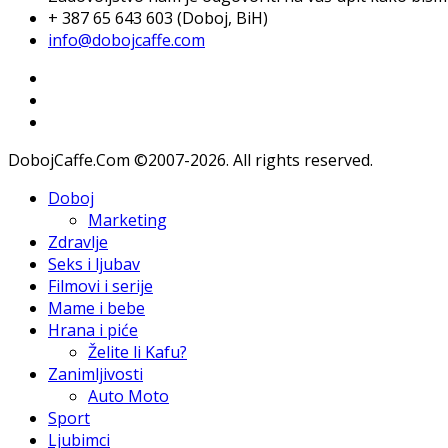
+ 387 65 643 603 (Doboj, BiH)
info@dobojcaffe.com
DobojCaffe.Com ©2007-2026. All rights reserved.
Doboj
Marketing
Zdravlje
Seks i ljubav
Filmovi i serije
Mame i bebe
Hrana i piće
Želite li Kafu?
Zanimljivosti
Auto Moto
Sport
Ljubimci