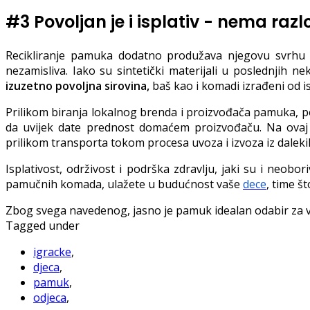
#3 Povoljan je i isplativ - nema ra
Recikliranje pamuka dodatno produžava njegovu svrhu i
nezamisliva. Iako su sintetički materijali u poslednjih ne
izuzetno povoljna sirovina,
baš kao i komadi izrađeni od i
Prilikom biranja lokalnog brenda i proizvođača pamuka, p
da uvijek date prednost domaćem proizvođaču. Na ovaj
prilikom transporta tokom procesa uvoza i izvoza iz daleki
Isplativost, održivost i podrška zdravlju, jaki su i ne
pamučnih komada, ulažete u budućnost vaše
dece
, time š
Zbog svega navedenog, jasno je pamuk idealan odabir za vaše
Tagged under
igracke
,
djeca
,
pamuk
,
odjeca
,