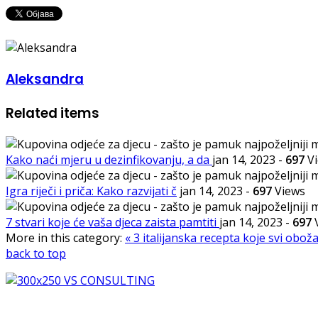
Aleksandra
Related items
Kako naći mjeru u dezinfikovanju, a da
jan 14, 2023
-
697
Vi
Igra riječi i priča: Kako razvijati č
jan 14, 2023
-
697
Views
7 stvari koje će vaša djeca zaista pamtiti
jan 14, 2023
-
697
More in this category:
« 3 italijanska recepta koje svi obož
back to top