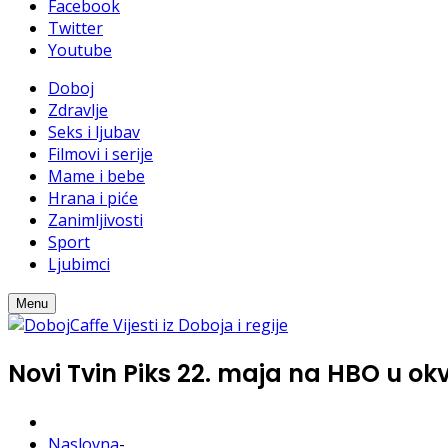
Facebook
Twitter
Youtube
Doboj
Zdravlje
Seks i ljubav
Filmovi i serije
Mame i bebe
Hrana i piće
Zanimljivosti
Sport
Ljubimci
Menu
Novi Tvin Piks 22. maja na HBO u ok
Naslovna
-