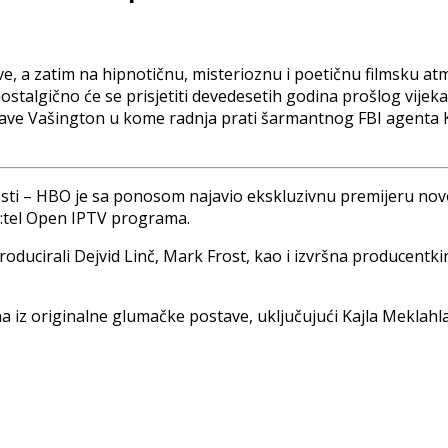
e, a zatim na hipnotičnu, misterioznu i poetičnu filmsku a
a nostalgično će se prisjetiti devedesetih godina prošlog vijek
žave Vašington u kome radnja prati šarmantnog FBI agenta 
esti – HBO je sa ponosom najavio ekskluzivnu premijeru novog
m:tel Open IPTV programa.
roducirali Dejvid Linč, Mark Frost, kao i izvršna producentkin
z originalne glumačke postave, uključujući Kajla Meklahla