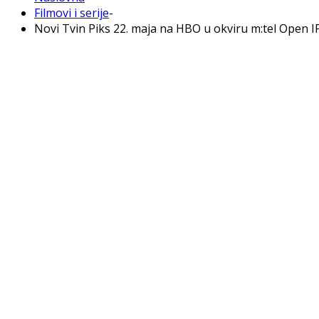
Filmovi i serije
-
Novi Tvin Piks 22. maja na HBO u okviru m:tel Open 