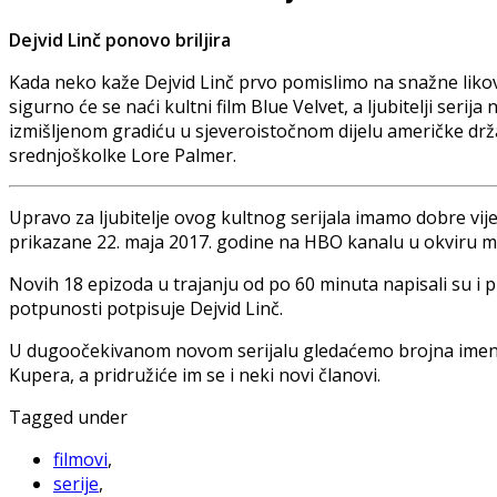
Dejvid Linč ponovo briljira
Kada neko kaže Dejvid Linč prvo pomislimo na snažne likov
sigurno će se naći kultni film Blue Velvet, a ljubitelji serij
izmišljenom gradiću u sjeveroistočnom dijelu američke dr
srednjoškolke Lore Palmer.
Upravo za ljubitelje ovog kultnog serijala imamo dobre vij
prikazane 22. maja 2017. godine na HBO kanalu u okviru 
Novih 18 epizoda u trajanju od po 60 minuta napisali su i p
potpunosti potpisuje Dejvid Linč.
U dugoočekivanom novom serijalu gledaćemo brojna imena i
Kupera, a pridružiće im se i neki novi članovi.
Tagged under
filmovi
,
serije
,