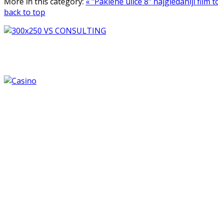
More in this category:
« "Paklene ulice 8" najgledaniji fil
back to top