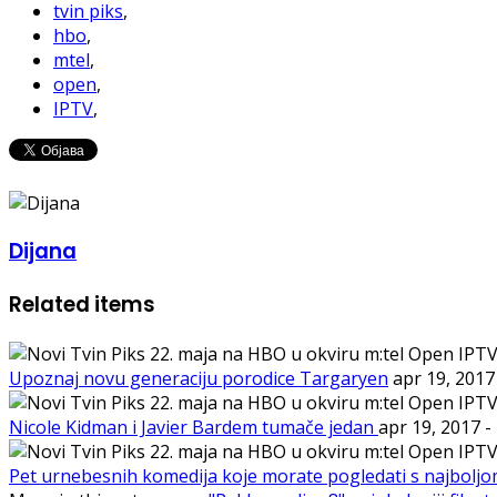
tvin piks
,
hbo
,
mtel
,
open
,
IPTV
,
Dijana
Related items
Upoznaj novu generaciju porodice Targaryen
apr 19, 201
Nicole Kidman i Javier Bardem tumače jedan
apr 19, 2017
-
Pet urnebesnih komedija koje morate pogledati s najbolj