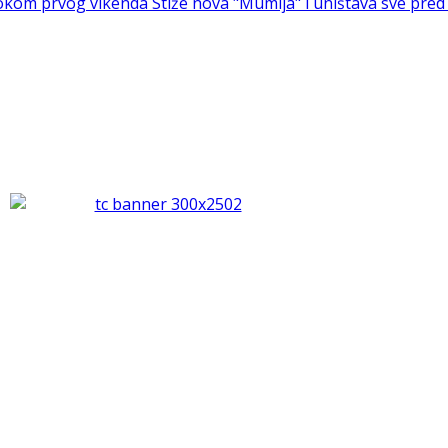
m tokom prvog vikenda
Stiže nova "Mumija" i uništava sve pre