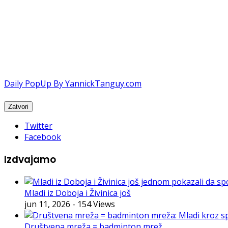
Daily PopUp By YannickTanguy.com
Twitter
Facebook
Izdvajamo
Mladi iz Doboja i Živinica još
jun 11, 2026
- 154 Views
Društvena mreža = badminton mrež