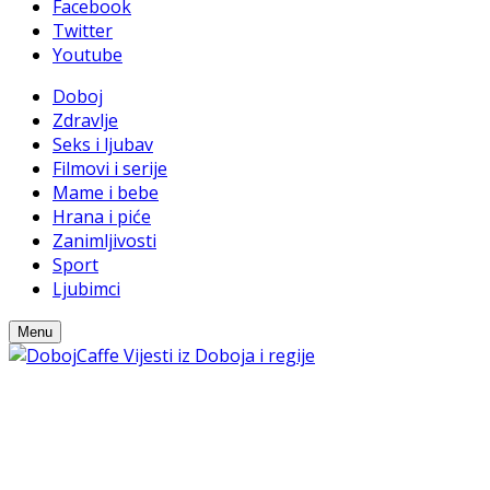
Facebook
Twitter
Youtube
Doboj
Zdravlje
Seks i ljubav
Filmovi i serije
Mame i bebe
Hrana i piće
Zanimljivosti
Sport
Ljubimci
Menu