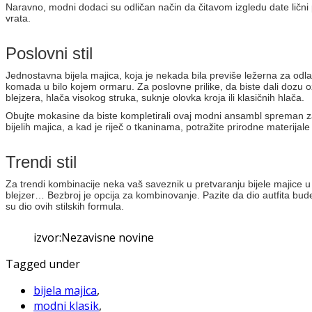
Naravno, modni dodaci su odličan način da čitavom izgledu date lični
vrata.
Poslovni stil
Jednostavna bijela majica, koja je nekada bila previše ležerna za odlaza
komada u bilo kojem ormaru. Za poslovne prilike, da biste dali dozu oz
blejzera, hlača visokog struka, suknje olovka kroja ili klasičnih hlača.
Obujte mokasine da biste kompletirali ovaj modni ansambl spreman za k
bijelih majica, a kad je riječ o tkaninama, potražite prirodne materij
Trendi stil
Za trendi kombinacije neka vaš saveznik u pretvaranju bijele majice u 
blejzer… Bezbroj je opcija za kombinovanje. Pazite da dio autfita bude
su dio ovih stilskih formula.
izvor:Nezavisne novine
Tagged under
bijela majica
,
modni klasik
,