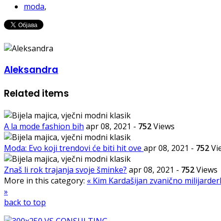
moda
,
Aleksandra
Related items
A la mode fashion bih
apr 08, 2021
-
752
Views
Moda: Evo koji trendovi će biti hit ove
apr 08, 2021
-
752
Vi
Znaš li rok trajanja svoje šminke?
apr 08, 2021
-
752
Views
More in this category:
« Kim Kardašijan zvanično milijard
»
back to top