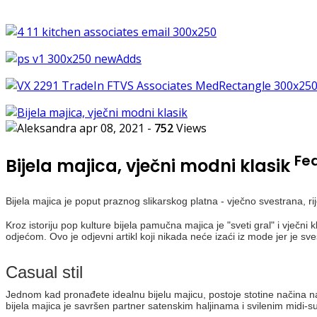
apr 08, 2021
-
752
Views
Fe
Bijela majica, vječni modni klasik
Bijela majica je poput praznog slikarskog platna - vječno svestrana, r
Kroz istoriju pop kulture bijela pamučna majica je "sveti gral" i vječn
odjećom. Ovo je odjevni artikl koji nikada neće izaći iz mode jer je s
Casual stil
Jednom kad pronađete idealnu bijelu majicu, postoje stotine načina na 
bijela majica je savršen partner satenskim haljinama i svilenim midi-