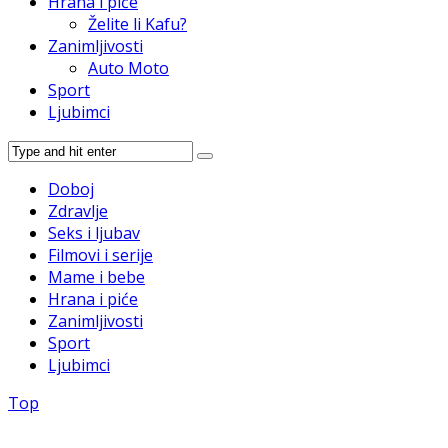
Hrana i piće
Želite li Kafu?
Zanimljivosti
Auto Moto
Sport
Ljubimci
Doboj
Zdravlje
Seks i ljubav
Filmovi i serije
Mame i bebe
Hrana i piće
Zanimljivosti
Sport
Ljubimci
Top