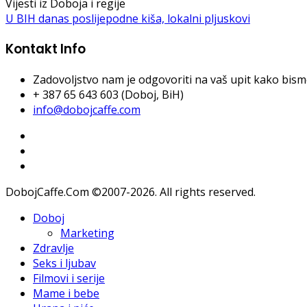
Vijesti iz Doboja i regije
U BIH danas poslijepodne kiša, lokalni pljuskovi
Kontakt Info
Zadovoljstvo nam je odgovoriti na vaš upit kako bismo 
+ 387 65 643 603 (Doboj, BiH)
info@dobojcaffe.com
DobojCaffe.Com ©2007-2026. All rights reserved.
Doboj
Marketing
Zdravlje
Seks i ljubav
Filmovi i serije
Mame i bebe