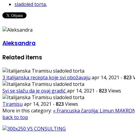
sladoled torta
,
Aleksandra
Related items
3 italijanska recepta koje svi obožavaju
apr 14, 2021
-
823
V
Svi se slažu da je ovaj gradić
apr 14, 2021
-
823
Views
Tiramisu
apr 14, 2021
-
823
Views
More in this category:
« Francuska čarolija: Limun MAKRO
back to top