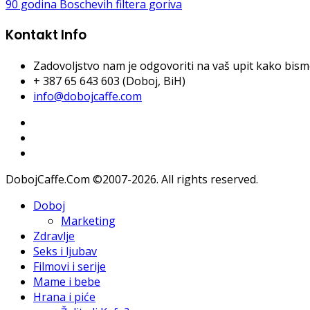
90 godina Boschevih filtera goriva
Kontakt Info
Zadovoljstvo nam je odgovoriti na vaš upit kako bismo 
+ 387 65 643 603 (Doboj, BiH)
info@dobojcaffe.com
DobojCaffe.Com ©2007-2026. All rights reserved.
Doboj
Marketing
Zdravlje
Seks i ljubav
Filmovi i serije
Mame i bebe
Hrana i piće