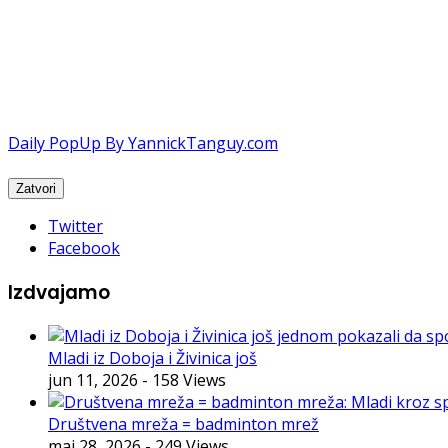
Daily PopUp By YannickTanguy.com
Twitter
Facebook
Izdvajamo
Mladi iz Doboja i Živinica još
jun 11, 2026
- 158 Views
Društvena mreža = badminton mrež
maj 28, 2026
- 249 Views