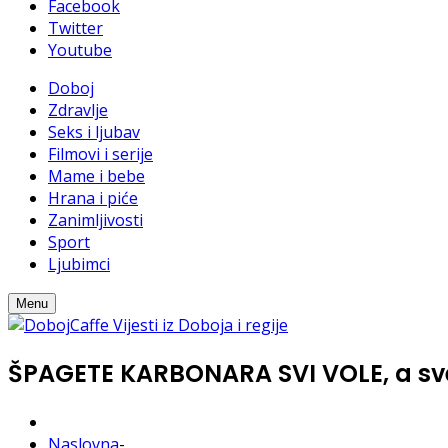
Facebook
Twitter
Youtube
Doboj
Zdravlje
Seks i ljubav
Filmovi i serije
Mame i bebe
Hrana i piće
Zanimljivosti
Sport
Ljubimci
Menu
ŠPAGETE KARBONARA SVI VOLE, a sve 
Naslovna
-