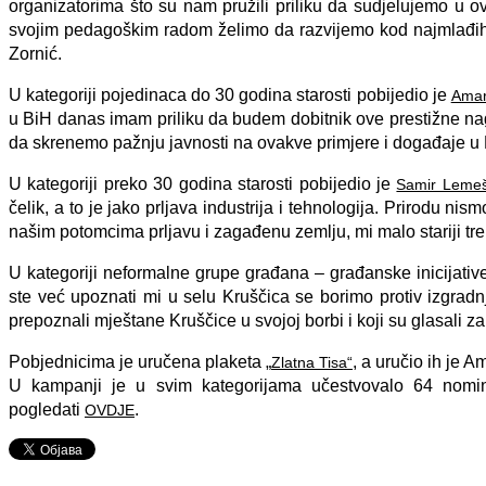
organizatorima što su nam pružili priliku da sudjelujemo u 
svojim pedagoškim radom želimo da razvijemo kod najmlađih lju
Zornić.
U kategoriji pojedinaca do 30 godina starosti pobijedio je
Amar
u BiH danas imam priliku da budem dobitnik ove prestižne nagr
da skrenemo pažnju javnosti na ovakve primjere i događaje u 
U kategoriji preko 30 godina starosti pobijedio je
Samir Lemeš
čelik, a to je jako prljava industrija i tehnologija. Prirodu n
našim potomcima prljavu i zagađenu zemlju, mi malo stariji tre
U kategoriji neformalne grupe građana – građanske inicijative
ste već upoznati mi u selu Kruščica se borimo protiv izgradn
prepoznali mještane Kruščice u svojoj borbi i koji su glasali z
Pobjednicima je uručena plaketa „
, a uručio ih je
Zlatna Tisa“
U kampanji je u svim kategorijama učestvovalo 64 nomin
pogledati
.
OVDJE