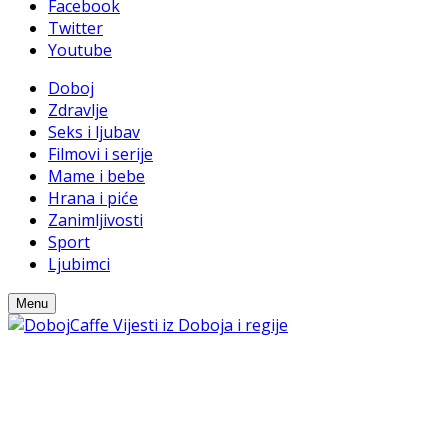
Facebook
Twitter
Youtube
Doboj
Zdravlje
Seks i ljubav
Filmovi i serije
Mame i bebe
Hrana i piće
Zanimljivosti
Sport
Ljubimci
Menu