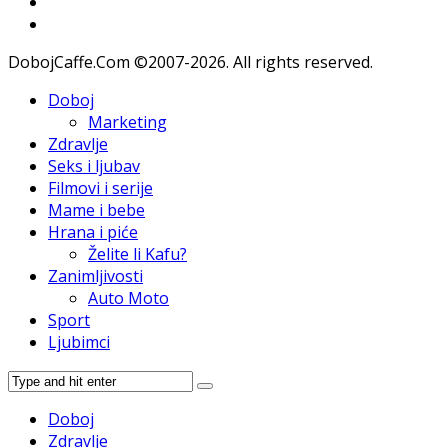
DobojCaffe.Com ©2007-2026. All rights reserved.
Doboj
Marketing
Zdravlje
Seks i ljubav
Filmovi i serije
Mame i bebe
Hrana i piće
Želite li Kafu?
Zanimljivosti
Auto Moto
Sport
Ljubimci
Doboj
Zdravlje