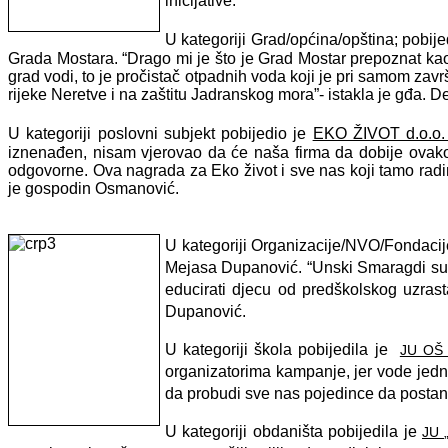
inicijative.
U kategoriji Grad/općina/opština; pobije
Grada Mostara.
“Drago mi je što je Grad Mostar prepoznat kao g
grad vodi, to je pročistač otpadnih voda koji je pri samom završe
rijeke Neretve i na zaštitu Jadranskog mora”- istakla je gđa. D
U kategoriji poslovni subjekt pobijedio je
EKO ŽIVOT d.o.o. 
iznenađen, nisam vjerovao da će naša firma da dobije ovako l
odgovorne. Ova nagrada za Eko život i sve nas koji tamo radim
je gospodin Osmanović.
U kategoriji Organizacije/NVO/Fondacije
Mejasa Dupanović. “Unski Smaragdi su ma
educirati djecu od predškolskog uzrast
Dupanović.
U kategoriji škola pobijedila je
JU OŠ 
organizatorima kampanje, jer vode jednu
da probudi sve nas pojedince da postane
U kategoriji obdaništa pobijedila je
JU „