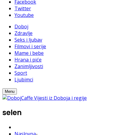
Facebook
Twitter
Youtube
Doboj
Zdravlje
Seks i ljubav
Filmovi i serije
Mame i bebe
Hrana i piće
Zanimljivosti
Sport
Ljubimci
Menu
selen
Naslovna
-