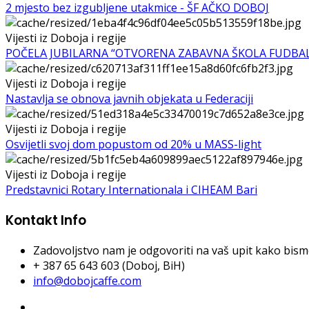
2 mjesto bez izgubljene utakmice - ŠF AČKO DOBOJ
Vijesti iz Doboja i regije
POČELA JUBILARNA “OTVORENA ZABAVNA ŠKOLA FUDBA
Vijesti iz Doboja i regije
Nastavlja se obnova javnih objekata u Federaciji
Vijesti iz Doboja i regije
Osvijetli svoj dom popustom od 20% u MASS-light
Vijesti iz Doboja i regije
Predstavnici Rotary Internationala i CIHEAM Bari
Kontakt Info
Zadovoljstvo nam je odgovoriti na vaš upit kako bismo 
+ 387 65 643 603 (Doboj, BiH)
info@dobojcaffe.com