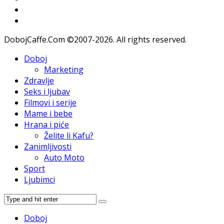
DobojCaffe.Com ©2007-2026. All rights reserved.
Doboj
Marketing
Zdravlje
Seks i ljubav
Filmovi i serije
Mame i bebe
Hrana i piće
Želite li Kafu?
Zanimljivosti
Auto Moto
Sport
Ljubimci
Doboj