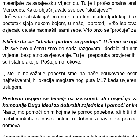
materijale za sarajevsku Vijećnicu. Tu je i profesionalna an
Mercedes. Kako objašnjavate sve ove “slučajeve”?
Duševna satisfakcija! Imamo sjajan tim mladih ljudi koji bu
postotak sjaja nekom bojom, u našoj labratoriji vrše ispita
osjećaju da ste nadmašili sami sebe. Vrlo brzo se “pročuje” za
Ističete da ste “idealan partner za gradnju”. U čemu se og
Uz sve ovo o čemu smo do sada razgovarali dodala bih npr.
vrijeme, besplatno savjetovanje. Tu je i preporuka provjerenih 
su i stalne akcije. Poštujemo rokove.
I, što je najvažnije ponosni smo na naše edukovano osob
najfrekventnijih lokacija magistralnog puta M17 kada uvjere
uslugom.
Poslovni uspjeh se temelji na izvrsnosti ali i osjećaju
kompanije Duga Ideal za dobrobit zajednice i pomoći onima
Nastojimo pomoći onim kojima je pomoć potrebna, ali biti i di
mobilni inkubator opštoj bolnici u Doboju, a nastoji se pomo
domova.