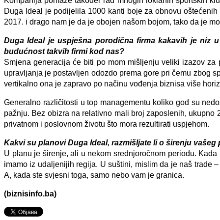
Kompanija pomaže također rad mnogih loklanih sportskih klu
Duga Ideal je podijelila 1000 kanti boje za obnovu oštećenih
2017. i drago nam je da je obojen našom bojom, tako da je m
Duga Ideal je uspješna porodična firma kakavih je niz 
budućnost takvih firmi kod nas?
Smjena generacija će biti po mom mišljenju veliki izazov za 
upravljanja je postavljen odozdo prema gore pri čemu zbog sp
vertikalno ona je zapravo po načinu vođenja biznisa više horiz
Generalno različitosti u top managementu koliko god su nedos
pažnju. Bez obizra na relativno mali broj zaposlenih, ukupno 
privatnom i poslovnom životu što mora rezultirati uspjehom.
Kakvi su planovi Duga Ideal, razmišljate li o širenju vaše
U planu je širenje, ali u nekom srednjoročnom periodu. Kada 
imamo iz udaljenijih regija. U suštini, mislim da je naš trade 
A, kada ste svjesni toga, samo nebo vam je granica.
(biznisinfo.ba)