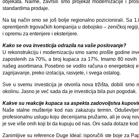
objekata. Naime, završili smo projekat modernizacije i pr
standardima prodaje.
Na taj način smo se još bolje regionalno pozicionirali. Sa 
opremljenih trgovačkih kompanija u dobojsko – zeničkoj regiji, 
i opremu za enterijere i eksterijere.
Kako se ova investicija odrazila na vaše poslovanje?
U rekonstrukciju i modernizaciju smo samo prošle godine inve
zaposlenih za 70%, a broj kupaca za 17%. Imamo 80 novih par
našeg asortimana. Posebno se vodilo računa o energetskoj ef
zagrijavanje, preko izolacija, rasvjete, i svega ostalog.
Sve u svemu investicija je otvorila nova tržišta, dobili smo 
okolinu. Jasno je već sada da je investicija bila pun pogodak.
Kakve su reakcije kupaca sa aspekta zadovoljstva kupovin
Naše stalne mušterije kod nas zakazuju termin. Oduševljen
profesionalnu uslugu koju decenijama pružamo, ali je ovaj nov
je sve više onih koji bi da kupuju od nas. Oni sada dolaze kod 
Zanimljive su reference Duge Ideal: isporučili ste boje za Pa