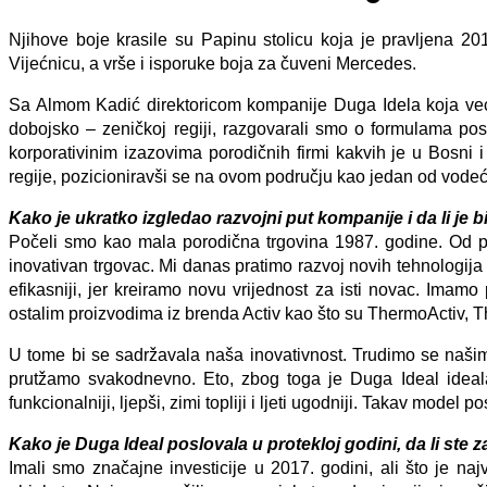
Njihove boje krasile su Papinu stolicu koja je pravljena 20
Vijećnicu, a vrše i isporuke boja za čuveni Mercedes.
Sa Almom Kadić direktoricom kompanije Duga Idela koja već 
dobojsko – zeničkoj regiji, razgovarali smo o formulama posl
korporativinim izazovima porodičnih firmi kakvih je u Bosni
regije, pozicioniravši se na ovom području kao jedan od vodeći
Kako je ukratko izgledao razvojni put kompanije i da li je b
Počeli smo kao mala porodična trgovina 1987. godine. Od poče
inovativan trgovac. Mi danas pratimo razvoj novih tehnologija 
efikasniji, jer kreiramo novu vrijednost za isti novac. Imamo
ostalim proizvodima iz brenda Activ kao što su ThermoActiv, Th
U tome bi se sadržavala naša inovativnost. Trudimo se našim
prutžamo svakodnevno. Eto, zbog toga je Duga Ideal ideal
funkcionalniji, ljepši, zimi topliji i ljeti ugodniji. Takav mode
Kako je Duga Ideal poslovala u protekloj godini, da li st
Imali smo značajne investicije u 2017. godini, ali što je na