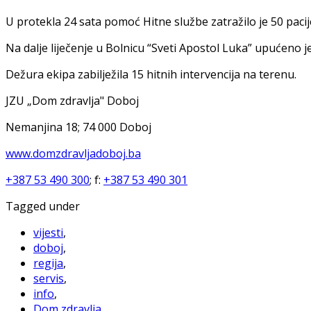
U protekla 24 sata pomoć Hitne službe zatražilo je 50 pacij
Na dalje liječenje u Bolnicu “Sveti Apostol Luka” upućeno je
Dežura ekipa zabilježila 15 hitnih intervencija na terenu.
JZU „Dom zdravlja" Doboj
Nemanjina 18; 74 000 Doboj
www.domzdravljadoboj.ba
+387 53 490 300
; f:
+387 53 490 301
Tagged under
vijesti
,
doboj
,
regija
,
servis
,
info
,
Dom zdravlja
,