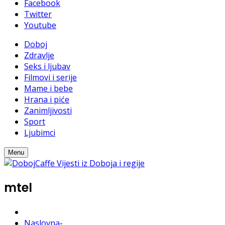
Facebook
Twitter
Youtube
Doboj
Zdravlje
Seks i ljubav
Filmovi i serije
Mame i bebe
Hrana i piće
Zanimljivosti
Sport
Ljubimci
Menu
mtel
Naslovna
-