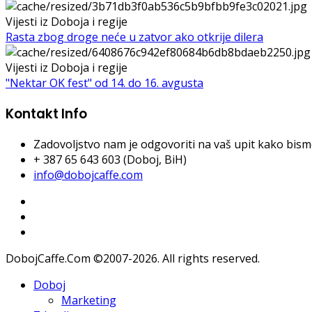
Vijesti iz Doboja i regije
Rasta zbog droge neće u zatvor ako otkrije dilera
Vijesti iz Doboja i regije
"Nektar OK fest" od 14. do 16. avgusta
Kontakt Info
Zadovoljstvo nam je odgovoriti na vaš upit kako bismo 
+ 387 65 643 603 (Doboj, BiH)
info@dobojcaffe.com
DobojCaffe.Com ©2007-2026. All rights reserved.
Doboj
Marketing