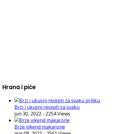
Hrana i piće
Brzi i ukusni recepti za svaku
jun 30, 2022
- 2254 Views
Brze vikend makarone
maj 08, 2021
- 2561 Views