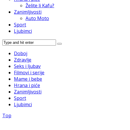
Želite li Kafu?
Zanimljivosti
Auto Moto
Sport
Ljubimci
Doboj
Zdravlje
Seks i ljubav
Filmovi i serije
Mame i bebe
Hrana i piće
Zanimljivosti
Sport
Ljubimci
Top