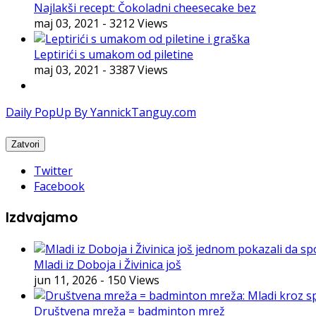
Najlakši recept: Čokoladni cheesecake bez
maj 03, 2021
- 3212 Views
Leptirići s umakom od piletine
maj 03, 2021
- 3387 Views
Daily PopUp By YannickTanguy.com
Twitter
Facebook
Izdvajamo
Mladi iz Doboja i Živinica još
jun 11, 2026
- 150 Views
Društvena mreža = badminton mrež