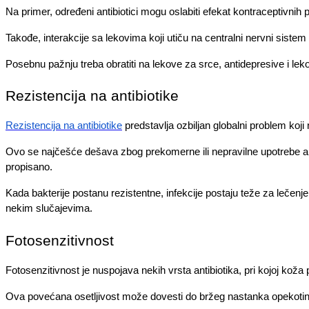
Na primer, određeni antibiotici mogu oslabiti efekat kontraceptivnih p
Takođe, interakcije sa lekovima koji utiču na centralni nervni sistem
Posebnu pažnju treba obratiti na lekove za srce, antidepresive i leko
Rezistencija na antibiotike
Rezistencija na antibiotike
predstavlja ozbiljan globalni problem koji
Ovo se najčešće dešava zbog prekomerne ili nepravilne upotrebe antibi
propisano.
Kada bakterije postanu rezistentne, infekcije postaju teže za lečenje
nekim slučajevima.
Fotosenzitivnost
Fotosenzitivnost je nuspojava nekih vrsta antibiotika, pri kojoj koža
Ova povećana osetljivost može dovesti do bržeg nastanka opekotina, 