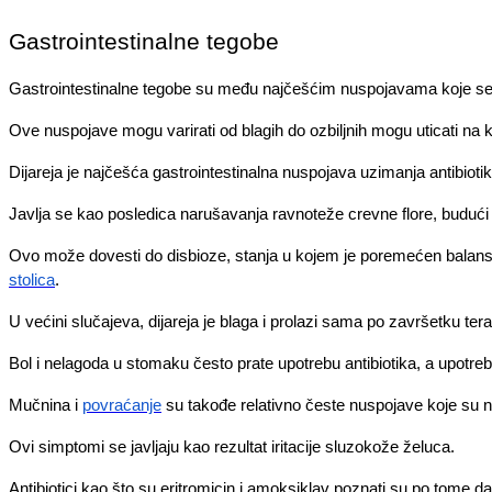
Gastrointestinalne tegobe
Gastrointestinalne tegobe su među najčešćim nuspojavama koje se ja
Ove nuspojave mogu varirati od blagih do ozbiljnih mogu uticati na kva
Dijareja je najčešća gastrointestinalna nuspojava uzimanja antibioti
Javlja se kao posledica narušavanja ravnoteže crevne flore, budući da
Ovo može dovesti do disbioze, stanja u kojem je poremećen balans b
stolica
.
U većini slučajeva, dijareja je blaga i prolazi sama po završetku ter
Bol i nelagoda u stomaku često prate upotrebu antibiotika, a upotr
Mučnina i
povraćanje
su takođe relativno česte nuspojave koje su 
Ovi simptomi se javljaju kao rezultat iritacije sluzokože želuca.
Antibiotici kao što su eritromicin i amoksiklav poznati su po tome 