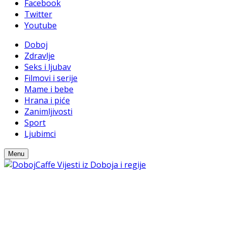
Facebook
Twitter
Youtube
Doboj
Zdravlje
Seks i ljubav
Filmovi i serije
Mame i bebe
Hrana i piće
Zanimljivosti
Sport
Ljubimci
Menu