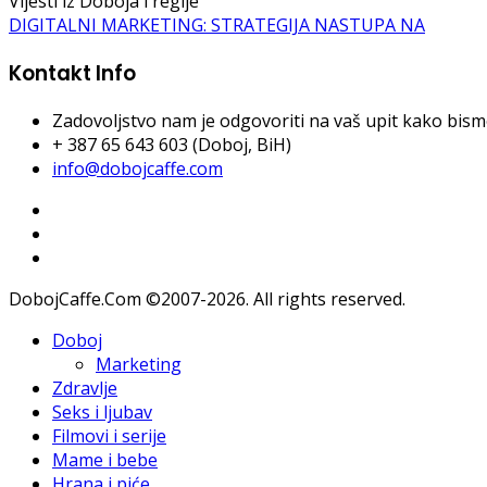
Vijesti iz Doboja i regije
DIGITALNI MARKETING: STRATEGIJA NASTUPA NA
Kontakt Info
Zadovoljstvo nam je odgovoriti na vaš upit kako bismo 
+ 387 65 643 603 (Doboj, BiH)
info@dobojcaffe.com
DobojCaffe.Com ©2007-2026. All rights reserved.
Doboj
Marketing
Zdravlje
Seks i ljubav
Filmovi i serije
Mame i bebe
Hrana i piće