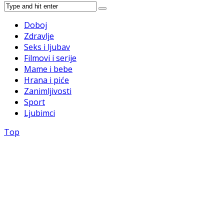
Doboj
Zdravlje
Seks i ljubav
Filmovi i serije
Mame i bebe
Hrana i piće
Zanimljivosti
Sport
Ljubimci
Top