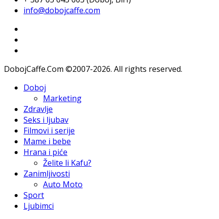
info@dobojcaffe.com
DobojCaffe.Com ©2007-2026. All rights reserved.
Doboj
Marketing
Zdravlje
Seks i ljubav
Filmovi i serije
Mame i bebe
Hrana i piće
Želite li Kafu?
Zanimljivosti
Auto Moto
Sport
Ljubimci