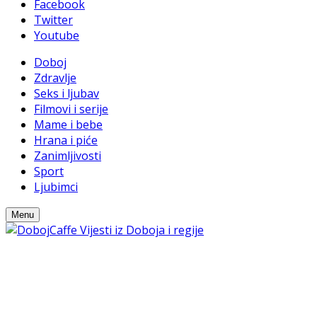
Facebook
Twitter
Youtube
Doboj
Zdravlje
Seks i ljubav
Filmovi i serije
Mame i bebe
Hrana i piće
Zanimljivosti
Sport
Ljubimci
Menu