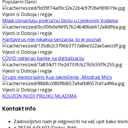
Popularni članci
Vijesti iz Doboja i regije
Mladi obnavljaju područnu školu u Ljeskovim Vodama
Vijesti iz Doboja i regije
Hantavirus nije nikakva senzacija, to je poznat
Vijesti iz Doboja i regije
COVID natjerao banke na digitalizaciju
Vijesti iz Doboja i regije
Drugo memorijalno Kup takmičenje „Miodrag Mićo
Vijesti iz Doboja i regije
KOUZON NUDI PRILIKU MLADIMA
Kontakt Info
Zadovoljstvo nam je odgovoriti na vaš upit kako bismo 
+ 387 65 643 603 (Doboj, BiH)