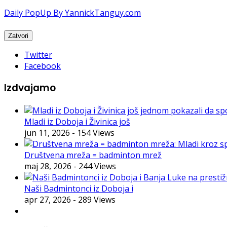
Daily PopUp By YannickTanguy.com
Twitter
Facebook
Izdvajamo
Mladi iz Doboja i Živinica još
jun 11, 2026
- 154 Views
Društvena mreža = badminton mrež
maj 28, 2026
- 244 Views
Naši Badmintonci iz Doboja i
apr 27, 2026
- 289 Views