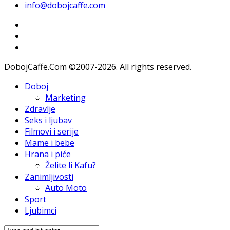
info@dobojcaffe.com
DobojCaffe.Com ©2007-2026. All rights reserved.
Doboj
Marketing
Zdravlje
Seks i ljubav
Filmovi i serije
Mame i bebe
Hrana i piće
Želite li Kafu?
Zanimljivosti
Auto Moto
Sport
Ljubimci