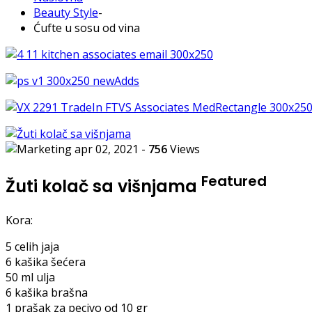
Beauty Style
-
Ćufte u sosu od vina
apr 02, 2021
-
756
Views
Featured
Žuti kolač sa višnjama
Kora:
5 celih jaja
6 kašika šećera
50 ml ulja
6 kašika brašna
1 prašak za pecivo od 10 gr