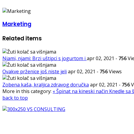
Marketing
Related items
Njami, njami: Brzi uštipci s jogurtom i
apr 02, 2021
-
756
Vi
Ovakve prženice još niste jeli
apr 02, 2021
-
756
Views
Zobena kaša, kraljica zdravog doručka
apr 02, 2021
-
756
V
More in this category:
« Špinat na kineski način
Knedle sa 
back to top