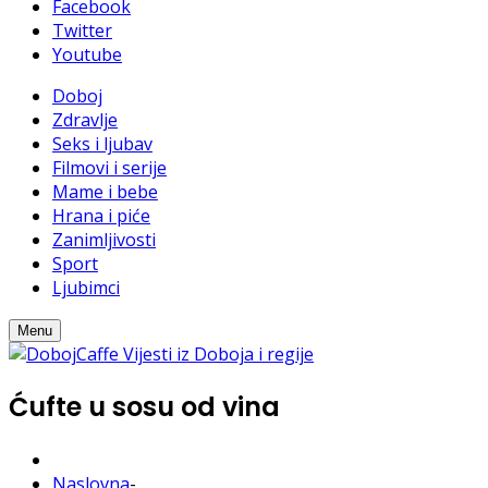
Facebook
Twitter
Youtube
Doboj
Zdravlje
Seks i ljubav
Filmovi i serije
Mame i bebe
Hrana i piće
Zanimljivosti
Sport
Ljubimci
Menu
Ćufte u sosu od vina
Naslovna
-