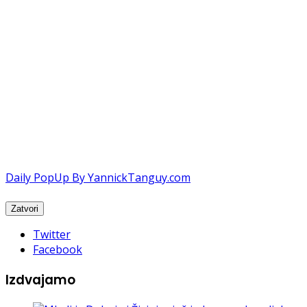
Daily PopUp By YannickTanguy.com
Twitter
Facebook
Izdvajamo