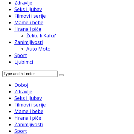
Zdravlje
Seks i ljubav
Filmovi i serije
Mame i bebe
Hrana i piće
Želite li Kafu?
Zanimljivosti
Auto Moto
Sport
Ljubimci
Doboj
Zdravlje
Seks i ljubav
Filmovi i serije
Mame i bebe
Hrana i piće
Zanimljivosti
Sport