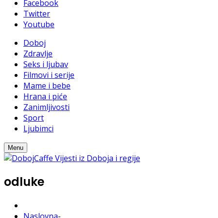
Facebook
Twitter
Youtube
Doboj
Zdravlje
Seks i ljubav
Filmovi i serije
Mame i bebe
Hrana i piće
Zanimljivosti
Sport
Ljubimci
Menu
odluke
Naslovna
-