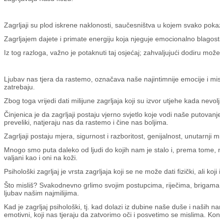
Zagrljaji su plod iskrene naklonosti, saučesništva u kojem svako pokaz
Zagrljajem dajete i primate energiju koja njeguje emocionalno blagost
Iz tog razloga, važno je potaknuti taj osjećaj; zahvaljujući dodiru mož
Ljubav nas tjera da rastemo, označava naše najintimnije emocije i mis
zatrebaju.
Zbog toga vrijedi dati milijune zagrljaja koji su izvor utjehe kada nevol
Činjenica je da zagrljaji postaju vjerno svjetlo koje vodi naše putovan
preveliki, natjeraju nas da rastemo i čine nas boljima.
Zagrljaji postaju mjera, sigurnost i razboritost, genijalnost, unutarnji m
Mnogo smo puta daleko od ljudi do kojih nam je stalo i, prema tome, nis
valjani kao i oni na koži.
Psihološki zagrljaj je vrsta zagrljaja koji se ne može dati fizički, ali k
Što misliš? Svakodnevno grlimo svojim postupcima, riječima, brigama 
ljubav našim najmilijima.
Kad je zagrljaj psihološki, tj. kad dolazi iz dubine naše duše i naših namj
emotivni, koji nas tjeraju da zatvorimo oči i posvetimo se mislima. Kona