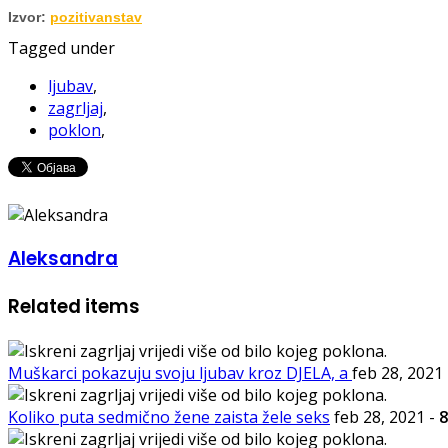
Izvor:
pozitivanstav
Tagged under
ljubav
,
zagrljaj
,
poklon
,
Aleksandra
Related items
Muškarci pokazuju svoju ljubav kroz DJELA, a
feb 28, 2021
Koliko puta sedmično žene zaista žele seks
feb 28, 2021
-
8