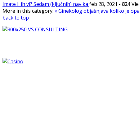
Imate li ih vi? Sedam (ključnih) navika
feb 28, 2021
-
824
Vi
More in this category:
« Ginekolog objašnjava koliko je op
back to top