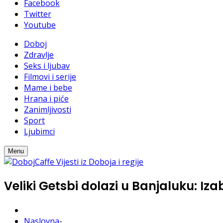
Facebook
Twitter
Youtube
Doboj
Zdravlje
Seks i ljubav
Filmovi i serije
Mame i bebe
Hrana i piće
Zanimljivosti
Sport
Ljubimci
Menu
Veliki Getsbi dolazi u Banjaluku: Iz
Naslovna
-