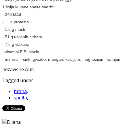
1 šolja kuvane spelte sadrži:
- 246 kCal
- 11 g proteina
- 1,6 g masti
- 51 g ugljenih hidrata
- 7,6 g vlakana
- vitamini E,B, niacin
- minerali - cink, gvožđe, mangan, kalcijum, magnezijum, natrijum
nezavisne.com
Tagged under
hrana
,
spelta
,