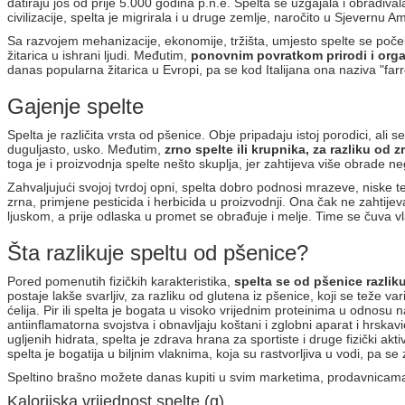
datiraju još od prije 5.000 godina p.n.e. Spelta se uzgajala i obrađiv
civilizacije, spelta je migrirala i u druge zemlje, naročito u Sjevern
Sa razvojem mehanizacije, ekonomije, tržišta, umjesto spelte se počel
žitarica u ishrani ljudi. Međutim,
ponovnim povratkom prirodi i organ
danas popularna žitarica u Evropi, pa se kod Italijana ona naziva "farr
Gajenje spelte
Spelta je različita vrsta od pšenice. Obje pripadaju istoj porodici, ali
duguljasto, usko. Međutim,
zrno spelte ili krupnika, za razliku od 
toga je i proizvodnja spelte nešto skuplja, jer zahtijeva više obrade n
Zahvaljujući svojoj tvrdoj opni, spelta dobro podnosi mrazeve, niske 
zrna, primjene pesticida i herbicida u proizvodnji. Ona čak ne zahtijev
ljuskom, a prije odlaska u promet se obrađuje i melje. Time se čuva vla
Šta razlikuje speltu od pšenice?
Pored pomenutih fizičkih karakteristika,
spelta se od pšenice razlikuj
postaje lakše svarljiv, za razliku od glutena iz pšenice, koji se teže v
ćelija. Pir ili spelta je bogata u visoko vrijednim proteinima u odnos
antiinflamatorna svojstva i obnavljaju koštani i zglobni aparat i hrskav
ugljenih hidrata, spelta je zdrava hrana za sportiste i druge fizički a
spelta je bogatija u biljnim vlaknima, koja su rastvorljiva u vodi, pa s
Speltino brašno možete danas kupiti u svim marketima, prodavnicama z
Kalorijska vrijednost spelte (g)