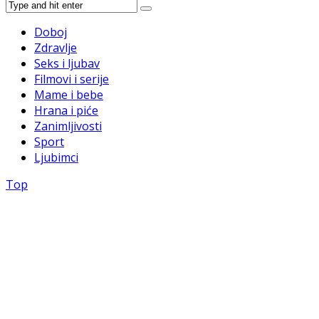
Doboj
Zdravlje
Seks i ljubav
Filmovi i serije
Mame i bebe
Hrana i piće
Zanimljivosti
Sport
Ljubimci
Top