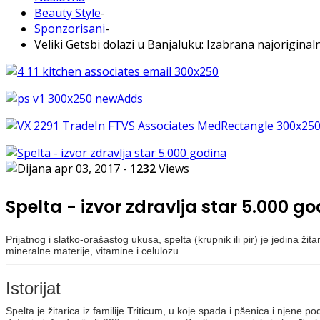
Beauty Style
-
Sponzorisani
-
Veliki Getsbi dolazi u Banjaluku: Izabrana najoriginal
apr 03, 2017
-
1232
Views
Spelta - izvor zdravlja star 5.000 g
Prijatnog i slatko-orašastog ukusa, spelta (krupnik ili pir) je jedina 
mineralne materije, vitamine i celulozu.
Istorijat
Spelta je žitarica iz familije Triticum, u koje spada i pšenica i njene p