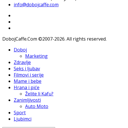
info@dobojcaffe.com
DobojCaffe.Com ©2007-2026. All rights reserved.
Doboj
Marketing
Zdravlje
Seks i ljubav
Filmovi i serije
Mame i bebe
Hrana i piće
Želite li Kafu?
Zanimljivosti
Auto Moto
Sport
Ljubimci