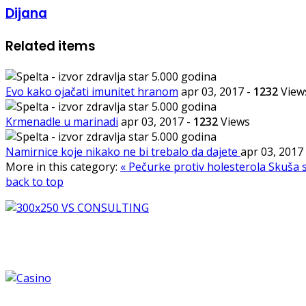
Dijana
Related items
Evo kako ojačati imunitet hranom
apr 03, 2017
-
1232
View
Krmenadle u marinadi
apr 03, 2017
-
1232
Views
Namirnice koje nikako ne bi trebalo da dajete
apr 03, 2017
More in this category:
« Pečurke protiv holesterola
Skuša s
back to top