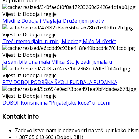
Popularni članci
Vijesti iz Doboja i regije
Mladi iz Doboja i Maglaja: Druženjem protiv
Vijesti iz Doboja i regije
Treći memorijalni turnir „Miodrag Mićo Mirčetić“
Vijesti iz Doboja i regije
Ja sam bila ona mala Milica, što je zadrijemala u
Vijesti iz Doboja i regije
RTV DOBOJ PODRŠKA ŠKOLI FUDBALA RUDANKA
Vijesti iz Doboja i regije
DOBOJ: Korisnicima "Prijateljske kuće" uručeni
Kontakt Info
Zadovoljstvo nam je odgovoriti na vaš upit kako bismo 
+ 387 65 643 603 (Doboj, BiH)