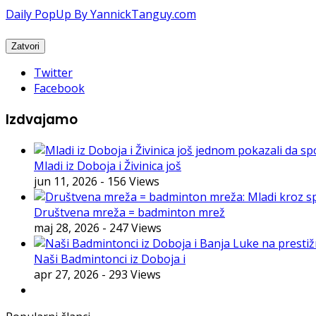
Daily PopUp By YannickTanguy.com
Twitter
Facebook
Izdvajamo
Mladi iz Doboja i Živinica još
jun 11, 2026
- 156 Views
Društvena mreža = badminton mrež
maj 28, 2026
- 247 Views
Naši Badmintonci iz Doboja i
apr 27, 2026
- 293 Views