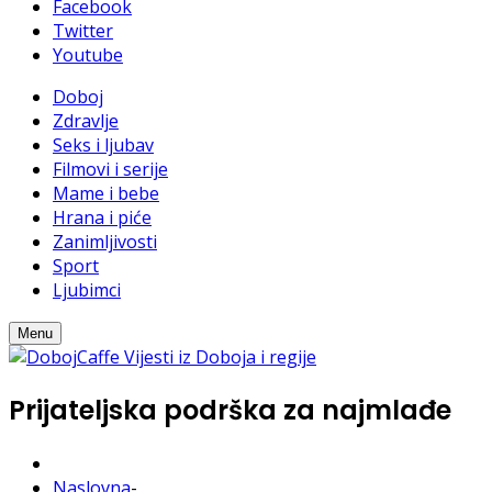
Facebook
Twitter
Youtube
Doboj
Zdravlje
Seks i ljubav
Filmovi i serije
Mame i bebe
Hrana i piće
Zanimljivosti
Sport
Ljubimci
Menu
Prijateljska podrška za najmlađe
Naslovna
-