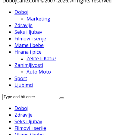
DobojCaffe.Com ©2007-2026. All rights reserved.
Doboj
Marketing
Zdravlje
Seks i ljubav
Filmovi i serije
Mame i bebe
Hrana i piće
Želite li Kafu?
Zanimljivosti
Auto Moto
Sport
Ljubimci
Doboj
Zdravlje
Seks i ljubav
Filmovi i serije
Mame i bebe