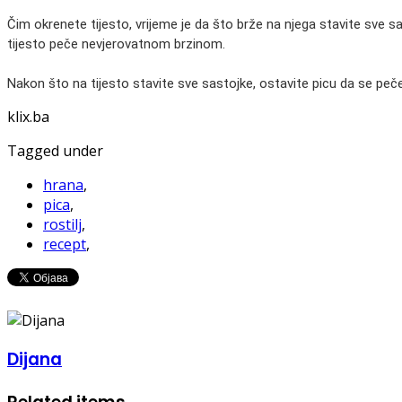
Čim okrenete tijesto, vrijeme je da što brže na njega stavite sve s
tijesto peče nevjerovatnom brzinom.
Nakon što na tijesto stavite sve sastojke, ostavite picu da se peč
klix.ba
Tagged under
hrana
,
pica
,
rostilj
,
recept
,
Dijana