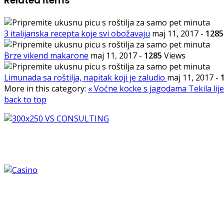
Related items
3 italijanska recepta koje svi obožavaju
maj 11, 2017
-
1285
Brze vikend makarone
maj 11, 2017
-
1285
Views
Limunada sa roštilja, napitak koji je zaludio
maj 11, 2017
-
More in this category:
« Voćne kocke s jagodama
Tekila lij
back to top