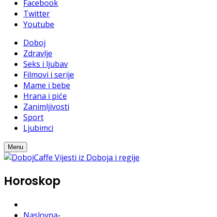
Facebook
Twitter
Youtube
Doboj
Zdravlje
Seks i ljubav
Filmovi i serije
Mame i bebe
Hrana i piće
Zanimljivosti
Sport
Ljubimci
Menu
Horoskop
Naslovna
-