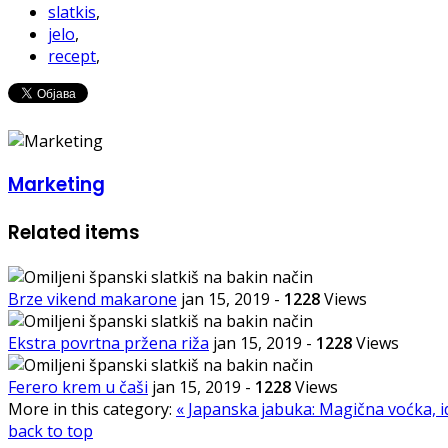
slatkis
,
jelo
,
recept
,
Marketing
Related items
Brze vikend makarone
jan 15, 2019
-
1228
Views
Ekstra povrtna pržena riža
jan 15, 2019
-
1228
Views
Ferero krem u čaši
jan 15, 2019
-
1228
Views
More in this category:
« Japanska jabuka: Magična voćka, 
back to top