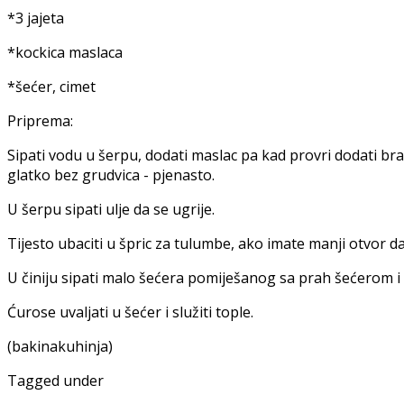
*3 jajeta
*kockica maslaca
*šećer, cimet
Priprema:
Sipati vodu u šerpu, dodati maslac pa kad provri dodati braš
glatko bez grudvica - pjenasto.
U šerpu sipati ulje da se ugrije.
Tijesto ubaciti u špric za tulumbe, ako imate manji otvor d
U činiju sipati malo šećera pomiješanog sa prah šećerom i 
Ćurose uvaljati u šećer i služiti tople.
(bakinakuhinja)
Tagged under