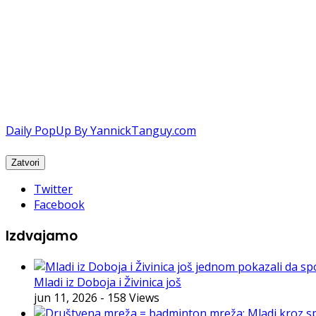
Daily PopUp By YannickTanguy.com
Twitter
Facebook
Izdvajamo
Mladi iz Doboja i Živinica još
jun 11, 2026
- 158 Views