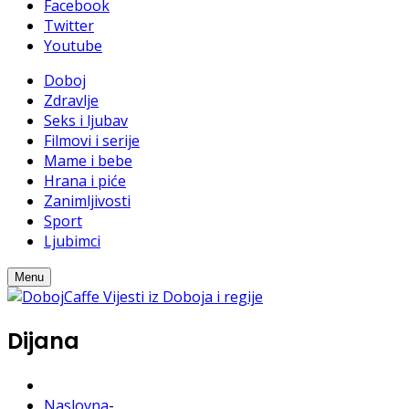
Facebook
Twitter
Youtube
Doboj
Zdravlje
Seks i ljubav
Filmovi i serije
Mame i bebe
Hrana i piće
Zanimljivosti
Sport
Ljubimci
Menu
Dijana
Naslovna
-