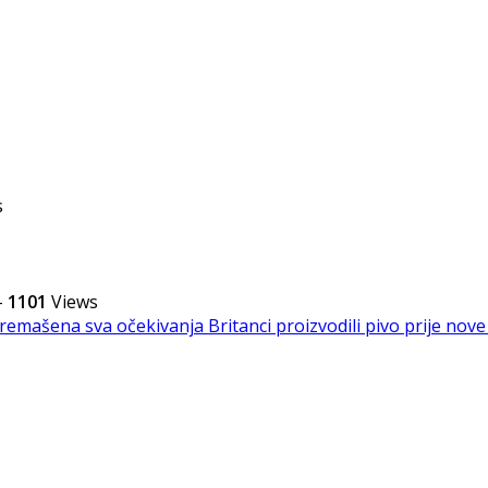
s
-
1101
Views
 premašena sva očekivanja
Britanci proizvodili pivo prije nove