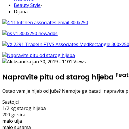
Beauty Style
-
Dijana
jan 30, 2019
-
1101
Views
Feat
Napravite pitu od starog hljeba
Ostao vam je hljeb od juče? Nemojte ga bacati, napravite p
Sastojci
1/2 kg starog hljeba
200 gr sira
malo ulja
malo susama