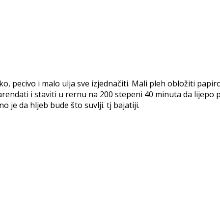
jeko, pecivo i malo ulja sve izjednačiti. Mali pleh obložiti papiro
arendati i staviti u rernu na 200 stepeni 40 minuta da lijepo
je da hljeb bude što suvlji. tj bajatiji.