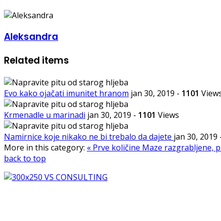
Aleksandra
Related items
Evo kako ojačati imunitet hranom
jan 30, 2019
-
1101
View
Krmenadle u marinadi
jan 30, 2019
-
1101
Views
Namirnice koje nikako ne bi trebalo da dajete
jan 30, 2019
More in this category:
« Prve količine Maze razgrabljene,
back to top