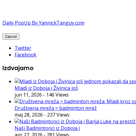
Daily PopUp By YannickTanguy.com
Twitter
Facebook
Izdvajamo
Mladi iz Doboja i Živinica još
jun 11, 2026
- 146 Views
Društvena mreža = badminton mrež
maj 28, 2026
- 237 Views
Naši Badmintonci iz Doboja i
apr 27, 2026
- 281 Views