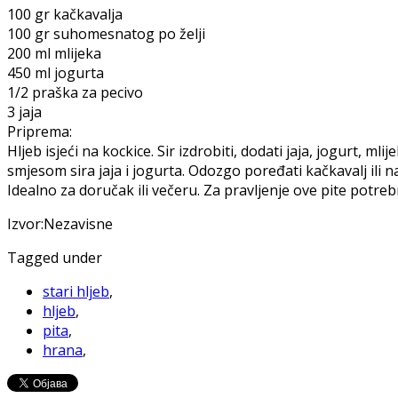
100 gr kačkavalja
100 gr suhomesnatog po želji
200 ml mlijeka
450 ml jogurta
1/2 praška za pecivo
3 jaja
Priprema:
Hljeb isjeći na kockice. Sir izdrobiti, dodati jaja, jogurt, mli
smjesom sira jaja i jogurta. Odozgo poređati kačkavalj ili n
Idealno za doručak ili večeru. Za pravljenje ove pite potrebno 
Izvor:Nezavisne
Tagged under
stari hljeb
,
hljeb
,
pita
,
hrana
,