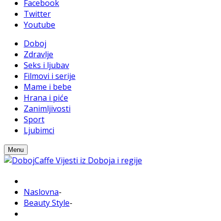
Facebook
Twitter
Youtube
Doboj
Zdravlje
Seks i ljubav
Filmovi i serije
Mame i bebe
Hrana i piće
Zanimljivosti
Sport
Ljubimci
Menu
Naslovna
-
Beauty Style
-