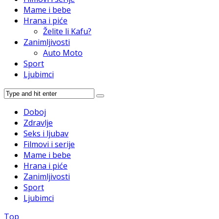
Mame i bebe
Hrana i piće
Želite li Kafu?
Zanimljivosti
Auto Moto
Sport
Ljubimci
Doboj
Zdravlje
Seks i ljubav
Filmovi i serije
Mame i bebe
Hrana i piće
Zanimljivosti
Sport
Ljubimci
Top