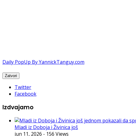
Daily PopUp By YannickTanguy.com
Twitter
Facebook
Izdvajamo
Mladi iz Doboja i Živinica još
jun 11, 2026
- 156 Views