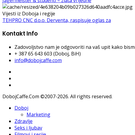
Jägermeister & studenti = zlata vrijedne
Vijesti iz Doboja i regije
TEHPRO CNC d.o.o. Derventa, raspisuje oglas za
Kontakt Info
Zadovoljstvo nam je odgovoriti na vaš upit kako bismo 
+ 387 65 643 603 (Doboj, BiH)
info@dobojcaffe.com
DobojCaffe.Com ©2007-2026. All rights reserved.
Doboj
Marketing
Zdravlje
Seks i ljubav
Filmovi i serije