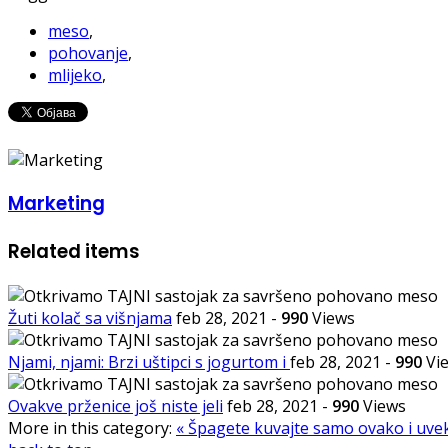
meso
,
pohovanje
,
mlijeko
,
Marketing
Related items
Žuti kolač sa višnjama
feb 28, 2021
-
990
Views
Njami, njami: Brzi uštipci s jogurtom i
feb 28, 2021
-
990
Vi
Ovakve prženice još niste jeli
feb 28, 2021
-
990
Views
More in this category:
« Špagete kuvajte samo ovako i uvek