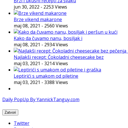
Brzi i ukusni recepti za svaku
jun 30, 2022
- 2253 Views
Brze vikend makarone
maj 08, 2021
- 2560 Views
Kako da čuvamo nanu, bosiljak i
maj 08, 2021
- 2934 Views
Najlakši recept: Čokoladni cheesecake bez
maj 03, 2021
- 3214 Views
Leptirići s umakom od piletine
maj 03, 2021
- 3388 Views
Daily PopUp By YannickTanguy.com
Twitter