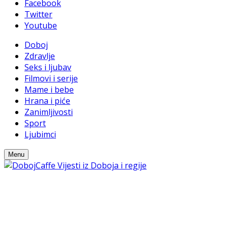
Facebook
Twitter
Youtube
Doboj
Zdravlje
Seks i ljubav
Filmovi i serije
Mame i bebe
Hrana i piće
Zanimljivosti
Sport
Ljubimci
Menu