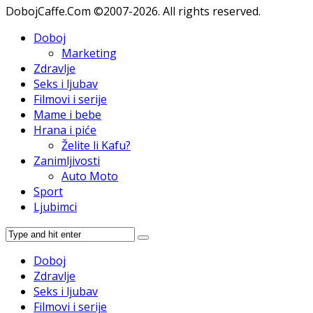
DobojCaffe.Com ©2007-2026. All rights reserved.
Doboj
Marketing
Zdravlje
Seks i ljubav
Filmovi i serije
Mame i bebe
Hrana i piće
Želite li Kafu?
Zanimljivosti
Auto Moto
Sport
Ljubimci
Doboj
Zdravlje
Seks i ljubav
Filmovi i serije