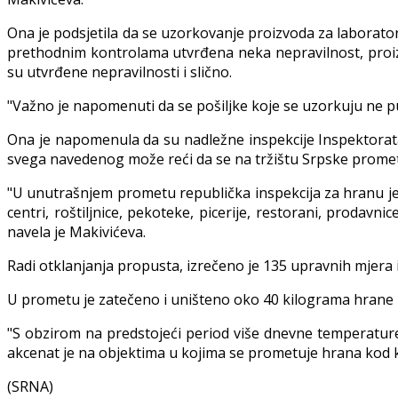
Ona je podsjetila da se uzorkovanje proizvoda za laboratori
prethodnim kontrolama utvrđena neka nepravilnost, proizvod
su utvrđene nepravilnosti i slično.
"Važno je napomenuti da se pošiljke koje se uzorkuju ne puš
Ona je napomenula da su nadležne inspekcije Inspektora
svega navedenog može reći da se na tržištu Srpske promet
"U unutrašnjem prometu republička inspekcija za hranu je
centri, roštiljnice, pekoteke, picerije, restorani, prodavn
navela je Makivićeva.
Radi otklanjanja propusta, izrečeno je 135 upravnih mjera i
U prometu je zatečeno i uništeno oko 40 kilograma hrane 
"S obzirom na predstojeći period više dnevne temperature
akcenat je na objektima u kojima se prometuje hrana kod koje
(SRNA)