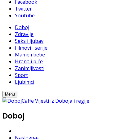
Facebook
Twitter
Youtube
Doboj
Zdravlje
Seks i ljubav
Filmovi i serije
Mame i bebe
Hrana i piće
Zanimljivosti
Sport
Ljubimci
Menu
Doboj
Naslovna
-