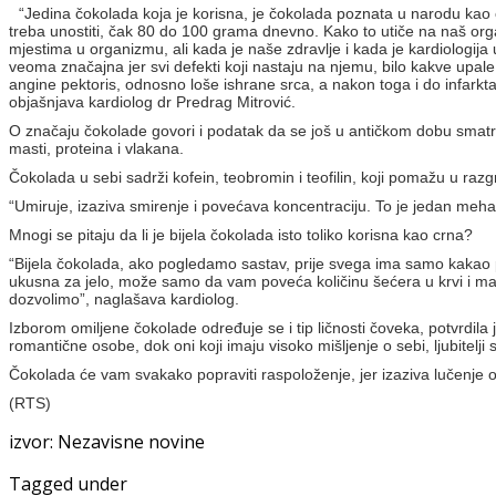
“Jedina čokolada koja je korisna, je čokolada poznata u narodu kao
treba unostiti, čak 80 do 100 grama dnevno. Kako to utiče na naš org
mjestima u organizmu, ali kada je naše zdravlje i kada je kardiologija
veoma značajna jer svi defekti koji nastaju na njemu, bilo kakve upa
angine pektoris, odnosno loše ishrane srca, a nakon toga i do infarkt
objašnjava kardiolog dr Predrag Mitrović.
O značaju čokolade govori i podatak da se još u antičkom dobu smatr
masti, proteina i vlakana.
Čokolada u sebi sadrži kofein, teobromin i teofilin, koji pomažu u r
“Umiruje, izaziva smirenje i povećava koncentraciju. To je jedan meh
Mnogi se pitaju da li je bijela čokolada isto toliko korisna kao crna?
“Bijela čokolada, ako pogledamo sastav, prije svega ima samo kakao pu
ukusna za jelo, može samo da vam poveća količinu šećera u krvi i mas
dozvolimo”, naglašava kardiolog.
Izborom omiljene čokolade određuje se i tip ličnosti čoveka, potvrdil
romantične osobe, dok oni koji imaju visoko mišljenje o sebi, ljubitelji
Čokolada će vam svakako popraviti raspoloženje, jer izaziva lučenje od
(RTS)
izvor: Nezavisne novine
Tagged under