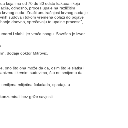
ada koja ima od 70 do 80 odsto kakaoa i koju
cije, odnosno, proces upale na različitim
ima krvnog suda. Znači unutrašnjost krvnog suda je
krvnih sudova i tokom vremena dolazi do pojave
kuhanje dnevno, sprečavaju te upalne procese”,
rni i slabi, jer vraća snagu. Savršen je izvor
m.
m”, dodaje doktor Mitrović.
e, ono što ona može da da, osim što je slatka i
rganizmu i krvnim sudovima, što ne smijemo da
e omiljena mliječna čokolada, spadaju u
konzumirali bez griže savjesti.