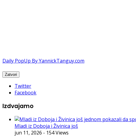
Daily PopUp By YannickTanguy.com
Twitter
Facebook
Izdvajamo
Mladi iz Doboja i Živinica još
jun 11, 2026
- 154 Views