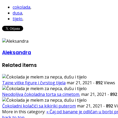
cokolada
,
dusa
,
tijelo
,
Aleksandra
Related items
Tajne vitke figure i čvrstog tijela
mar 21, 2021
-
892
Views
Neodoljiva čokoladna torta sa cimetom.
mar 21, 2021
-
892
Čokoladni kolačići sa kikiriki puterom
mar 21, 2021
-
892
Vi
More in this category:
« Čaj od banane je odličan u borbi pr
back to top