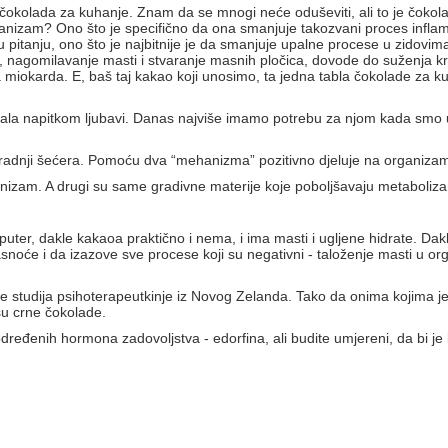
 čokolada za kuhanje. Znam da se mnogi neće oduševiti, ali to je čokol
anizam? Ono što je specifično da ona smanjuje takozvani proces inflama
 u pitanju, ono što je najbitnije je da smanjuje upalne procese u zidov
le, nagomilavanje masti i stvaranje masnih pločica, dovode do suženja 
a miokarda. E, baš taj kakao koji unosimo, ta jedna tabla čokolade za 
ala napitkom ljubavi. Danas najviše imamo potrebu za njom kada smo umo
azgradnji šećera. Pomoću dva “mehanizma” pozitivno djeluje na organiza
anizam. A drugi su same gradivne materije koje poboljšavaju metaboliza
ter, dakle kakaoa praktično i nema, i ima masti i ugljene hidrate. Dakl
noće i da izazove sve procese koji su negativni - taloženje masti u o
a je studija psihoterapeutkinje iz Novog Zelanda. Tako da onima kojima j
 su crne čokolade.
ređenih hormona zadovoljstva - edorfina, ali budite umjereni, da bi je 