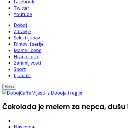
Facebook
Twitter
Youtube
Doboj
Zdravlje
Seks i ljubav
Filmovi i serije
Mame i bebe
Hrana i piće
Zanimljivosti
Sport
Ljubimci
Menu
Čokolada je melem za nepca, dušu i 
Naslovna
-