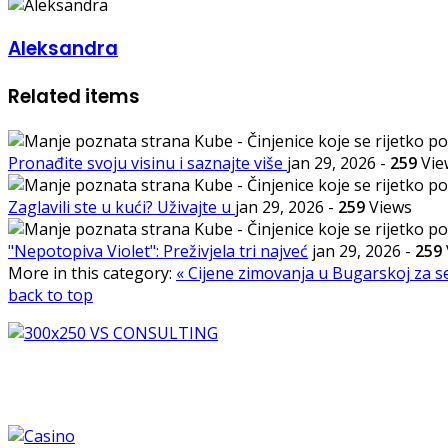
Aleksandra
Related items
Pronađite svoju visinu i saznajte više
jan 29, 2026
-
259
Vie
Zaglavili ste u kući? Uživajte u
jan 29, 2026
-
259
Views
"Nepotopiva Violet": Preživjela tri najveć
jan 29, 2026
-
259
More in this category:
« Cijene zimovanja u Bugarskoj za 
back to top