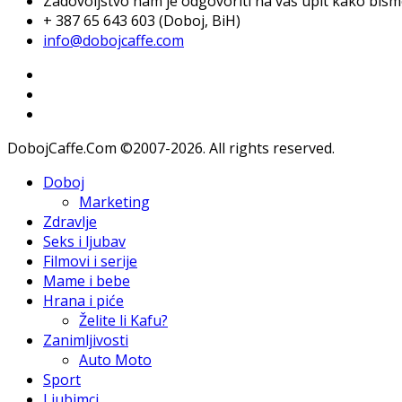
Zadovoljstvo nam je odgovoriti na vaš upit kako bismo 
+ 387 65 643 603 (Doboj, BiH)
info@dobojcaffe.com
DobojCaffe.Com ©2007-2026. All rights reserved.
Doboj
Marketing
Zdravlje
Seks i ljubav
Filmovi i serije
Mame i bebe
Hrana i piće
Želite li Kafu?
Zanimljivosti
Auto Moto
Sport
Ljubimci