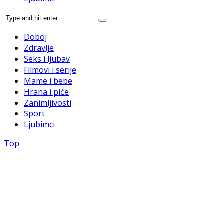
Doboj
Zdravlje
Seks i ljubav
Filmovi i serije
Mame i bebe
Hrana i piće
Zanimljivosti
Sport
Ljubimci
Top