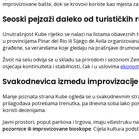
improvizovane bašte, dok se krovovi koriste kao mjesta za 
Seoski pejzaži daleko od turistički
Unutrašnjost Kube rijetko se nalazi na listama obaveznih 
u provincijama Pinar del Rio ili Sijego de Avila organizova
građene, sa verandama koje gledaju na prašnjave drumove
Život na selu odvija se u skladu sa prirodom i sezonom Zem
osjećaja kontinuiteta i stabilnosti, čak i u uslovima
ekonoms
Svakodnevica između improvizacije i
Manje poznata strana Kube ogleda se u svakodnevnim stra
prilagođava potrebama trenutka, pa dnevna soba lako postaj
koristi decenijama.
Javni prostori, poput parkova i trgova, imaju višestruku n
pozornice ili improvizovane bioskope
. Cijela kultura pods