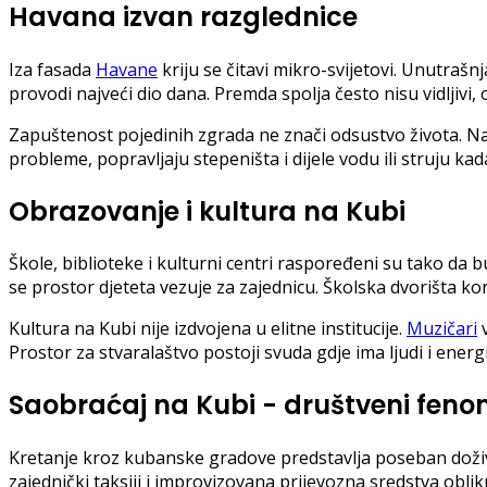
Havana izvan razglednice
Iza fasada
Havane
kriju se čitavi mikro-svijetovi. Unutrašn
provodi najveći dio dana. Premda spolja često nisu vidljivi,
Zapuštenost pojedinih zgrada ne znači odsustvo života. Nap
probleme, popravljaju stepeništa i dijele vodu ili struju kad
Obrazovanje i kultura na Kubi
Škole, biblioteke i kulturni centri raspoređeni su tako da
se prostor djeteta vezuje za zajednicu. Školska dvorišta ko
Kultura na Kubi nije izdvojena u elitne institucije.
Muzičari
v
Prostor za stvaralaštvo postoji svuda gdje ima ljudi i ener
Saobraćaj na Kubi - društveni fen
Kretanje kroz kubanske gradove predstavlja poseban doživlj
zajednički taksiji i improvizovana prijevozna sredstva oblik