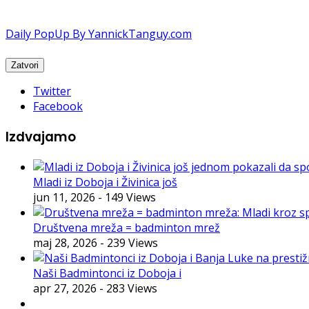
Daily PopUp By YannickTanguy.com
Twitter
Facebook
Izdvajamo
Mladi iz Doboja i Živinica još
jun 11, 2026
- 149 Views
Društvena mreža = badminton mrež
maj 28, 2026
- 239 Views
Naši Badmintonci iz Doboja i
apr 27, 2026
- 283 Views