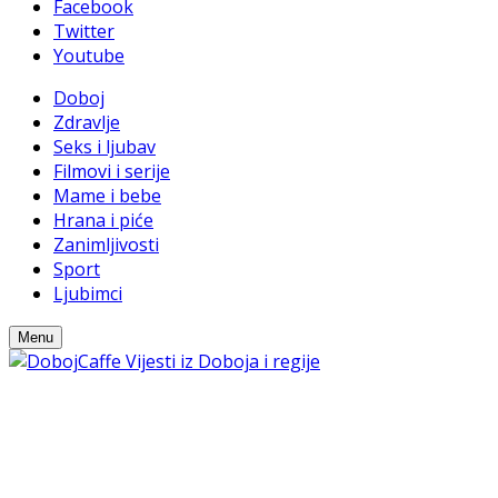
Facebook
Twitter
Youtube
Doboj
Zdravlje
Seks i ljubav
Filmovi i serije
Mame i bebe
Hrana i piće
Zanimljivosti
Sport
Ljubimci
Menu