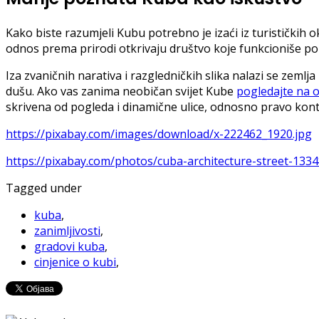
Kako biste razumjeli Kubu potrebno je izaći iz turističkih ok
odnos prema prirodi otkrivaju društvo koje funkcioniše po
Iza zvaničnih narativa i razgledničkih slika nalazi se zemlj
dušu. Ako vas zanima neobičan svijet Kube
pogledajte na 
skrivena od pogleda i dinamične ulice, odnosno pravo kontr
https://pixabay.com/images/download/x-222462_1920.jpg
https://pixabay.com/photos/cuba-architecture-street-1334
Tagged under
kuba
,
zanimljivosti
,
gradovi kuba
,
cinjenice o kubi
,