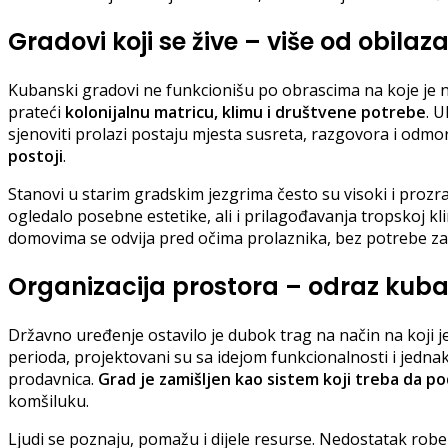
Gradovi koji se žive – više od obilaz
Kubanski gradovi ne funkcionišu po obrascima na koje je n
prateći
kolonijalnu matricu, klimu i društvene potrebe
. U
sjenoviti prolazi postaju mjesta susreta, razgovora i odmor
postoji
.
Stanovi u starim gradskim jezgrima često su visoki i prozra
ogledalo posebne estetike, ali i prilagođavanja tropskoj kli
domovima se odvija pred očima prolaznika, bez potrebe za s
Organizacija prostora – odraz kub
Državno uređenje ostavilo je dubok trag na način na koji je
perioda, projektovani su sa idejom funkcionalnosti i jedna
prodavnica.
Grad je zamišljen kao sistem koji treba da po
komšiluku.
Ljudi se poznaju, pomažu i dijele resurse. Nedostatak robe 