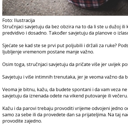
Foto: Ilustracija
Stručnjaci savjetuju da bez obzira na to da li ste u dužoj i
predvidivo i dosadno. Također savjetuju da planove o izlas
Sjećate se kad ste se prvi put poljubili i držali za ruke? P
ljubljenje vremenom postane manje važno.
Osim toga, stručnjaci savjetuju da pričate više jer uvijek p
Savjetuju i više intimnih trenutaka, jer je veoma važno da bu
Veoma je bitnu, kažu, da budete spontani i da vam veza ne 
savjetuju da iznenada odete na vikend putovanje ili večeru.
Kažu i da parovi trebaju provoditi vrijeme odvojeni jedno 
samo za sebe ili da provedete dan sa prijateljima. Na taj na
provodite zajedno.