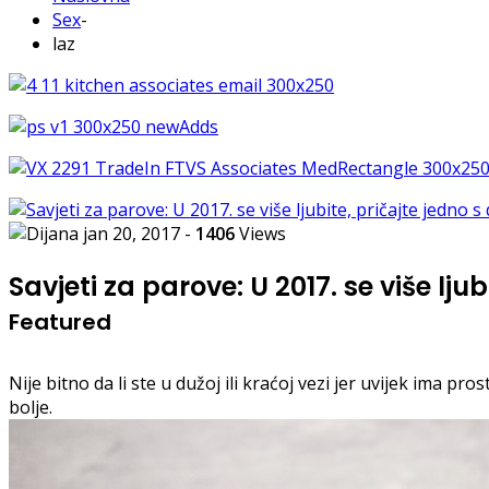
Sex
-
laz
jan 20, 2017
-
1406
Views
Savjeti za parove: U 2017. se više lju
Featured
Nije bitno da li ste u dužoj ili kraćoj vezi jer uvijek ima 
bolje.