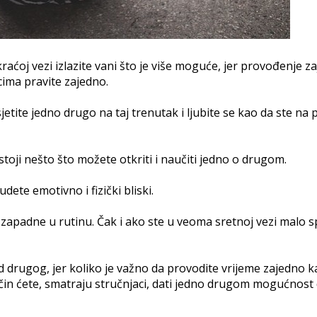
li kraćoj vezi izlazite vani što je više moguće, jer provođenj
cima pravite zajedno.
odsjetite jedno drugo na taj trenutak i ljubite se kao da ste 
ostoji nešto što možete otkriti i naučiti jedno o drugom.
dete emotivno i fizički bliski.
zapadne u rutinu. Čak i ako ste u veoma sretnoj vezi malo s
od drugog, jer koliko je važno da provodite vrijeme zajedno 
čin ćete, smatraju stručnjaci, dati jedno drugom mogućnost da 