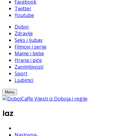
Facebook
Twitter
Youtube
Doboj
Zdravlje
Seks i ljubav
Filmovi i serije
Mame i bebe
Hrana i piće
Zanimljivosti
Sport
Ljubimci
Menu
laz
Naslovna
-