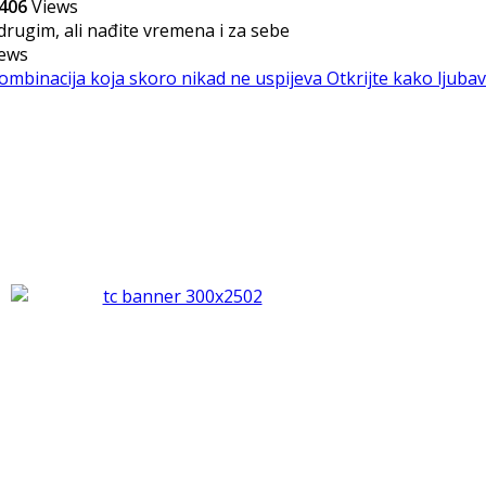
406
Views
ews
kombinacija koja skoro nikad ne uspijeva
Otkrijte kako ljubav