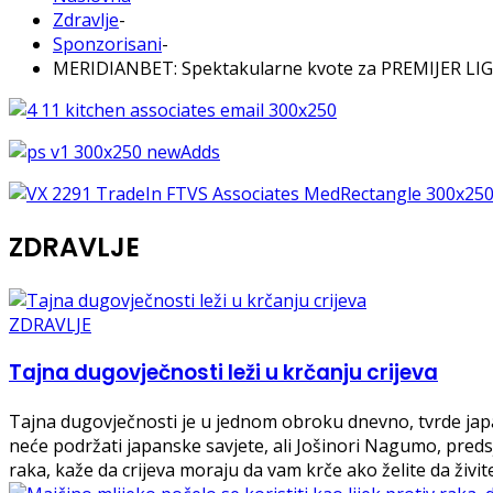
Zdravlje
-
Sponzorisani
-
MERIDIANBET: Spektakularne kvote za PREMIJER LIG
ZDRAVLJE
ZDRAVLJE
Tajna dugovječnosti leži u krčanju crijeva
Tajna dugovječnosti je u jednom obroku dnevno, tvrde japan
neće podržati japanske savjete, ali Jošinori Nagumo, pred
raka, kaže da crijeva moraju da vam krče ako želite da živit