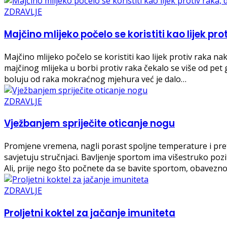
ZDRAVLJE
Majčino mlijeko počelo se koristiti kao lijek pro
Majčino mlijeko počelo se koristiti kao lijek protiv raka nak
majčinog mlijeka u borbi protiv raka čekalo se više od pet g
boluju od raka mokraćnog mjehura već je dalo…
ZDRAVLJE
Vježbanjem spriječite oticanje nogu
Promjene vremena, nagli porast spoljne temperature i pretjer
savjetuju stručnjaci. Bavljenje sportom ima višestruko pozit
Ali, prije nego što počnete da se bavite sportom, obavezn
ZDRAVLJE
Proljetni koktel za jačanje imuniteta