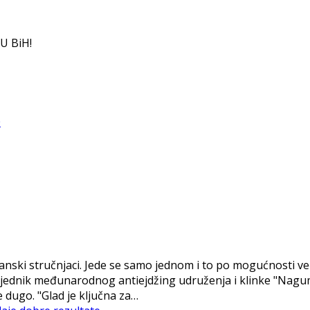
U BiH!
ski stručnjaci. Jede se samo jednom i to po mogućnosti veče
sjednik međunarodnog antiejdžing udruženja i klinke "Nagumo
e dugo. "Glad je ključna za…