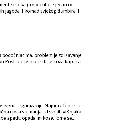
mente i soka grejpfruta je jedan od
nutih jagoda 1 komad svježeg đumbira 1
i s podočnjacima, problem je zdržavanje
ton Post” objasnio je da je koža kapaka
stvene organizacije. Najugroženije su
ična djeca su manja od svojih vršnjaka.
gube apetit, opada im kosa, lome se…