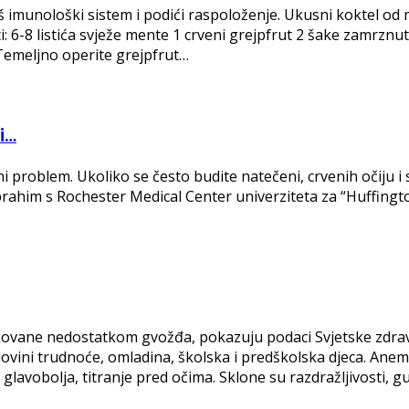
aš imunološki sistem i podići raspoloženje. Ukusni koktel od 
jci: 6-8 listića svježe mente 1 crveni grejpfrut 2 šake zamrz
 Temeljno operite grejpfrut…
i…
i problem. Ukoliko se često budite natečeni, crvenih očiju 
 Ibrahim s Rochester Medical Center univerziteta za “Huffing
kovane nedostatkom gvožđa, pokazuju podaci Svjetske zdrav
ovini trudnoće, omladina, školska i predškolska djeca. Anem
 glavobolja, titranje pred očima. Sklone su razdražljivosti, 