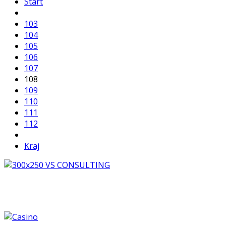
Start
103
104
105
106
107
108
109
110
111
112
Kraj