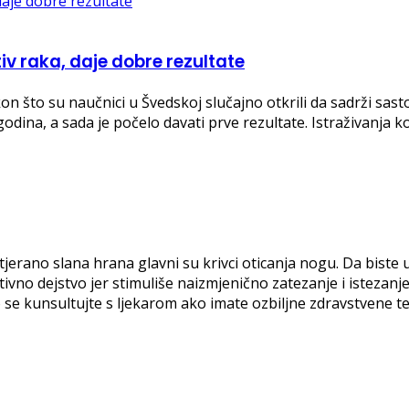
tiv raka, daje dobre rezultate
on što su naučnici u Švedskoj slučajno otkrili da sadrži sasto
odina, a sada je počelo davati prve rezultate. Istraživanja k
ano slana hrana glavni su krivci oticanja nogu. Da biste ubla
ivno dejstvo jer stimuliše naizmjenično zatezanje i istezanje
o se kunsultujte s ljekarom ako imate ozbiljne zdravstvene 