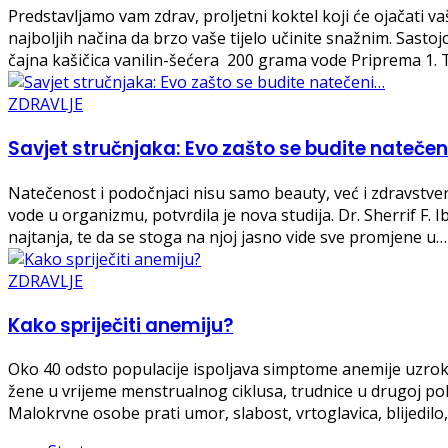
Predstavljamo vam zdrav, proljetni koktel koji će ojačati v
najboljih načina da brzo vaše tijelo učinite snažnim. Sasto
čajna kašičica vanilin-šećera 200 grama vode Priprema 1.
ZDRAVLJE
Savjet stručnjaka: Evo zašto se budite natečen
Natečenost i podočnjaci nisu samo beauty, već i zdravstven
vode u organizmu, potvrdila je nova studija. Dr. Sherrif F.
najtanja, te da se stoga na njoj jasno vide sve promjene u…
ZDRAVLJE
Kako spriječiti anemiju?
Oko 40 odsto populacije ispoljava simptome anemije uzro
žene u vrijeme menstrualnog ciklusa, trudnice u drugoj pol
Malokrvne osobe prati umor, slabost, vrtoglavica, blijedilo,