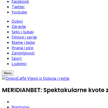
Facebook
Twitter
Youtube
Doboj
Zdravlje
Seks i ljubav
Filmovi i serije
Mame i bebe
Hrana i piće
Zanimljivosti
Sport
Ljubimci
Menu
MERIDIANBET: Spektakularne kvote z
Naslovna
-