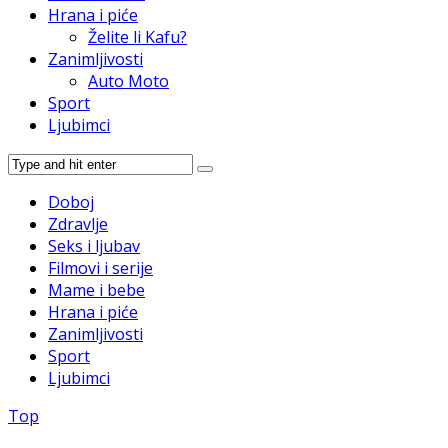
Hrana i piće
Želite li Kafu?
Zanimljivosti
Auto Moto
Sport
Ljubimci
Doboj
Zdravlje
Seks i ljubav
Filmovi i serije
Mame i bebe
Hrana i piće
Zanimljivosti
Sport
Ljubimci
Top