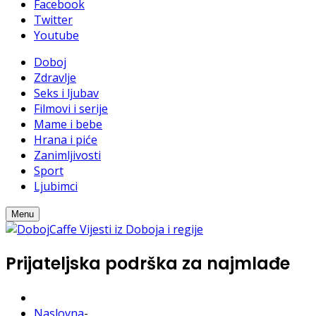
Facebook
Twitter
Youtube
Doboj
Zdravlje
Seks i ljubav
Filmovi i serije
Mame i bebe
Hrana i piće
Zanimljivosti
Sport
Ljubimci
Menu
Prijateljska podrška za najmlađe
Naslovna
-