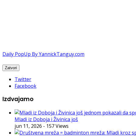
Daily PopUp By YannickTanguy.com
Twitter
Facebook
Izdvajamo
Mladi iz Doboja i Živinica još
jun 11, 2026
- 157 Views