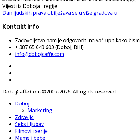
Vijesti iz Doboja i regije
Dan ljudskih prava obilježava se u više gradova u
Kontakt Info
Zadovoljstvo nam je odgovoriti na vaš upit kako bismo 
+ 387 65 643 603 (Doboj, BiH)
info@dobojcaffe.com
DobojCaffe.Com ©2007-2026. All rights reserved.
Doboj
Marketing
Zdravlje
Seks i ljubav
Filmovi i serije
Mame i bebe