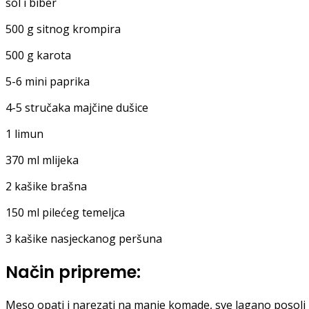
sol i biber
500 g sitnog krompira
500 g karota
5-6 mini paprika
4-5 stručaka majčine dušice
1 limun
370 ml mlijeka
2 kašike brašna
150 ml pilećeg temeljca
3 kašike nasjeckanog peršuna
Način pripreme:
Meso opati i narezati na manje komade, sve lagano posoli i p