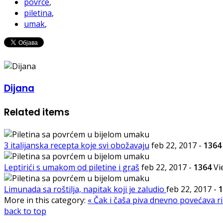
povrce
,
piletina
,
umak
,
Dijana
Related items
3 italijanska recepta koje svi obožavaju
feb 22, 2017
-
1364
Leptirići s umakom od piletine i graš
feb 22, 2017
-
1364
Vi
Limunada sa roštilja, napitak koji je zaludio
feb 22, 2017
-
1
More in this category:
« Čak i čaša piva dnevno povećava ri
back to top