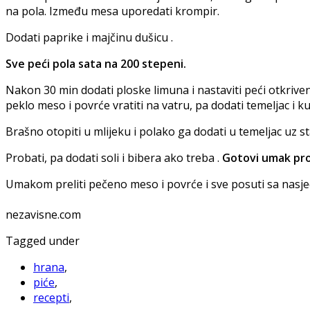
na pola. Između mesa uporedati krompir.
Dodati paprike i majčinu dušicu .
Sve peći pola sata na 200 stepeni.
Nakon 30 min dodati ploske limuna i nastaviti peći otkriveno
peklo meso i povrće vratiti na vatru, pa dodati temeljac i 
Brašno otopiti u mlijeku i polako ga dodati u temeljac uz 
Probati, pa dodati soli i bibera ako treba .
Gotovi umak proc
Umakom preliti pečeno meso i povrće i sve posuti sa nas
nezavisne.com
Tagged under
hrana
,
piće
,
recepti
,